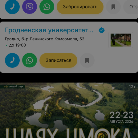
всем доволен.
Забронировать
Отз
Гродненская университетская клиника
Гродно, б-р Ленинского Комсомола, 52
до 19:00
Записаться