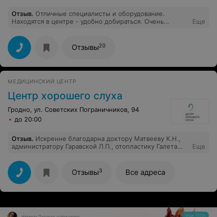
Отзыв
.
Отличные специалисты и оборудование.
Находятся в центре - удобно добираться. Очень
Еще
помогли.
20
Отзывы
МЕДИЦИНСКИЙ ЦЕНТР
Центр хорошего слуха
Гродно, ул. Советских Пограничников, 94
до 20:00
Отзыв
.
Искренне благодарна доктору Матвееву К.Н.,
администратору Гаравской Л.П., отопластику Галета
Еще
А.А. за неоценимую помощь и поддержку в момент,
когда нужно было быстро подобрать слуховой аппарат.
Вы помогли мне не потеряться в жизни и сохранить
3
Отзывы
Все адреса
стабильное положение на работе. Сердечно
благодарю, успехов Вам!!!