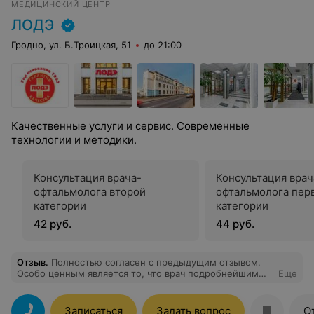
МЕДИЦИНСКИЙ ЦЕНТР
врачи, но и замечательные люди. Пусть ваш
благородный труд будет признан и награжден. Вы не
ЛОДЭ
просто лечите - вы дарите людям целый мир. Пусть в
вашей жизни будет столько же ясности и света,
Гродно, ул. Б.Троицкая, 51
до 21:00
сколько вы даёте своим пациентам. Счастья, крепкого
здоровья, сил и много-много радостных "вижу!" от тех,
кому вы помогли! С уважением, благодарный пациент
Тамара Алексеевна
Качественные услуги и сервис. Современные
технологии и методики.
Консультация врача-
Консультация врач
офтальмолога второй
офтальмолога пер
категории
категории
42 руб.
44 руб.
Отзыв
.
Полностью согласен с предыдущим отзывом.
Особо ценным является то, что врач подробнейшим
Еще
образом разъясняет пациенту результаты
обследования.
Записаться
Задать вопрос
О