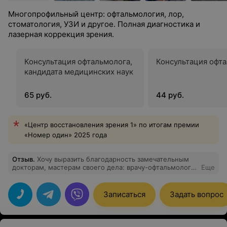
Многопрофильный центр: офтальмология, лор,
стоматология, УЗИ и другое. Полная диагностика и
лазерная коррекция зрения.
Консультация офтальмолога,
Консультация офт
кандидата медицинских наук
65 руб.
44 руб.
«Центр восстановления зрения 1» по итогам премии
«Номер один» 2025 года
Отзыв
.
Хочу выразить благодарность замечательным
докторам, мастерам своего дела: врачу-офтальмологу
Еще
отделения лазерного лечения и рефракционной
хирургии Врублевской Татьяне Сергеевне и
заведующему клиникой "Voko" Овсянику Олегу
Записаться
Задать вопрос
Александровичу за проведенное обследование и
лечение, в результате чего моё зрение
восстановилось. Спасибо вам за чуткое отношение,
профессиональную помощь. Вы не только отличные