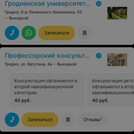
Гродненская университетская клиника
Огромное спасибо!
Гродно, б-р Ленинского Комсомола, 52
Выходной
Записаться
Профессорский консультативный центр г. Гродно
Гродно, ул. Ватутина, 4а
Выходной
Консультация офтальмолога
Консультация детс
второй квалификационной
офтальмолога вто
категории
квалификационной
40 руб.
40 руб.
1
Записаться
Отзывы