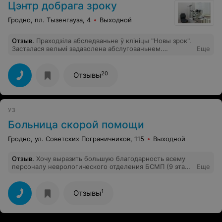
Цэнтр добрага зроку
Гродно, пл. Тызенгауза, 4
Выходной
Отзыв
.
Праходзіла абследваньне ў клініцы "Новы зрок".
Засталася вельмі задаволена абслугованьнем.
Еще
Спадабаліся ўважлівыя адносіны медперсанала і
прафесыяналізм доктара Рышкевіч Н.Я.. Хачу
падзякаваць і рэкамендую для наведваньня.
20
Отзывы
УЗ
Больница скорой помощи
Гродно, ул. Советских Пограничников, 115
Выходной
Отзыв
.
Хочу выразить большую благодарность всему
персоналу неврологического отделения БСМП (9 этаж)
Еще
за добросовестное исполнение своих служебных
обязанностей. Отдельно заведующему отделение
Гаспер А.Г. за оказание квалифицированной помощи.
1
Отзывы
Желаю вам удачи в профессии и легких пациентов.