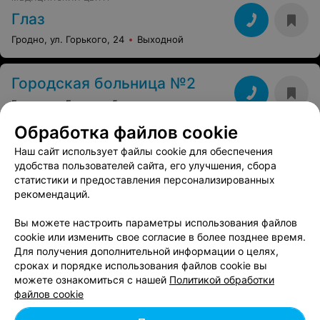
Глаз
Гродно, ул. Горького, 24
Выходной
Городская больница №2
Гродно, ул. Гагарина, 5
Обработка файлов cookie
УЗ
Наш сайт использует файлы cookie для обеспечения
Областной кардиологический центр
удобства пользователей сайта, его улучшения, сбора
статистики и предоставления персонализированных
Гродно, ул. Болдина, 9
Круглосуточно
рекомендаций.
Вы можете настроить параметры использования файлов
cookie или изменить свое согласие в более позднее время.
Для получения дополнительной информации о целях,
сроках и порядке использования файлов cookie вы
МЕДИЦИНСКИЙ ЦЕНТР
можете ознакомиться с нашей
Политикой обработки
Мед ли
файлов cookie
Гродно, ул. Поповича, 5
до 21:00