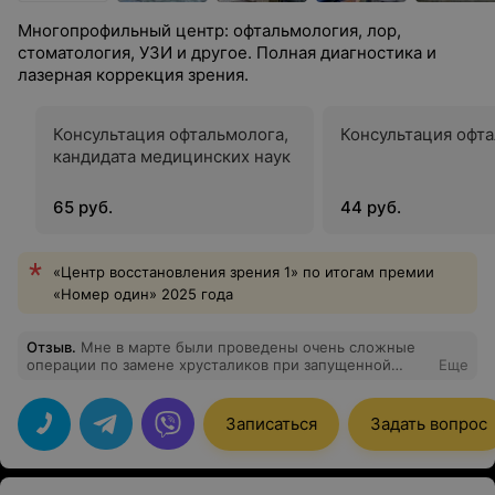
Многопрофильный центр: офтальмология, лор,
стоматология, УЗИ и другое. Полная диагностика и
лазерная коррекция зрения.
Консультация офтальмолога,
Консультация офт
кандидата медицинских наук
65 руб.
44 руб.
«Центр восстановления зрения 1» по итогам премии
«Номер один» 2025 года
Отзыв
.
Мне в марте были проведены очень сложные
операции по замене хрусталиков при запущенной
Еще
катаракте. Выражаю особую благодарность хирургу,
заведующему медицинским отделением Овсянику
Олегу Александровичу и врачу-анестезиологу-
Записаться
Задать вопрос
реаниматологу Залевскому Вадиму Тадеушевичу за
высокий профессионализм, внимательное и чуткое
отношение . Будьте всегда здоровы и счастливы! Ваш
благородный труд и бесценный опыт нужны людям.