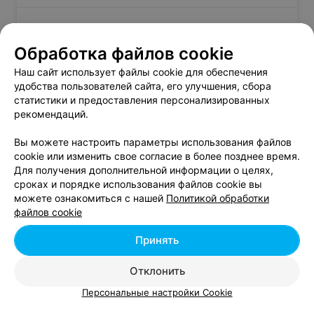
Аллергология в Гомеле
Обработка файлов cookie
Наш сайт использует файлы cookie для обеспечения
удобства пользователей сайта, его улучшения, сбора
Флебология - цена в Гомеле
статистики и предоставления персонализированных
рекомендаций.
Минифлебэктомия
от 500 руб.
Вы можете настроить параметры использования файлов
Склеротерапия варикозных вен ног и
от 95 руб.
cookie или изменить свое согласие в более позднее время.
перфорантов под УЗИ контролем
Для получения дополнительной информации о целях,
Склеротерапия варикозных вен, кмн
от 70 руб.
сроках и порядке использования файлов cookie вы
Флебэктомия
от 300 руб.
можете ознакомиться с нашей
Политикой обработки
файлов cookie
Эндовенозная лазерная коагуляция
от 300 руб.
варикозных вен нижних конечностей
Принять
Отклонить
Персональные настройки Cookie