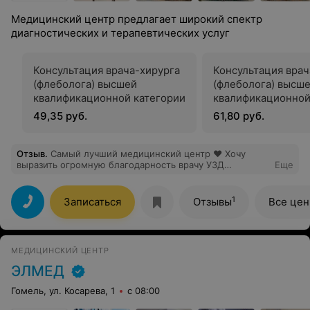
Медицинский центр предлагает широкий спектр
диагностических и терапевтических услуг
Консультация врача-хирурга
Консультация врач
(флеболога) высшей
(флеболога) высш
квалификационной категории
квалификационной
под контролем
49,35 руб.
61,80 руб.
ультразвуковой ди
Отзыв
.
Самый лучший медицинский центр ❤️ Хочу
выразить огромную благодарность врачу УЗД
Еще
Бурмистровой И. В. Вы профессионал своего дела!
очень хороший чуткий и добрый человек. А также
администраторам клиники за вежливость и хорошее
1
Записаться
Отзывы
Все це
отношение Спасибо вам огромное
МЕДИЦИНСКИЙ ЦЕНТР
ЭЛМЕД
Гомель, ул. Косарева, 1
с 08:00