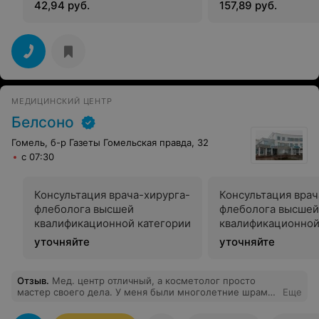
диагностикой
контролем УЗИ
42,94 руб.
157,89 руб.
МЕДИЦИНСКИЙ ЦЕНТР
Белсоно
Гомель, б-р Газеты Гомельская правда, 32
с 07:30
Консультация врача-хирурга-
Консультация врач
флеболога высшей
флеболога высшей
квалификационной категории
квалификационной
с инструментальн
уточняйте
уточняйте
диагностикой
Отзыв
.
Мед. центр отличный, а косметолог просто
мастер своего дела. У меня были многолетние шрамы
Еще
на лице от юношеской сыпи и вот, его стараниями, все
наконец-то прошло. Этот путь был не легкий, но