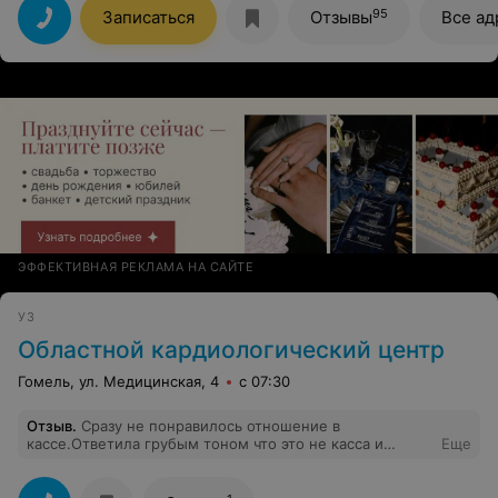
именно доктор этого центра оказал мне качественны
95
Записаться
Отзывы
Все ад
услуги!
ЭФФЕКТИВНАЯ РЕКЛАМА НА САЙТЕ
УЗ
Областной кардиологический центр
Гомель, ул. Медицинская, 4
с 07:30
Отзыв
.
Сразу не понравилось отношение в
кассе.Ответила грубым тоном что это не касса и
Еще
вообще у неё обед с 12-00 до 12-20.Подошол Я в 11-
55.В режиме работы обед не указан.Я человек и
понимаю всё,но хамское отношение не могу понять...