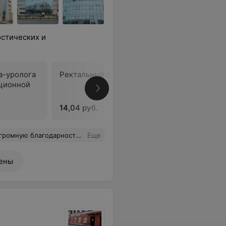
стических и
а-уролога
Ректальный осмотр простаты
Взятие м
ционной
14,04 руб.
13,12 руб
инистраторам клиники за вежливость и хорошее отношение Спасибо вам огромное
Еще
ены