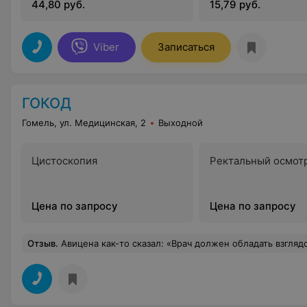
44,80 руб.
15,79 руб.
Viber
Записаться
ГОКОД
Гомель, ул. Медицинская, 2
Выходной
Цистоскопия
Ректальный осмот
Цена по запросу
Цена по запросу
Отзыв
.
Авицена как-то сказал: «Врач должен обладать взглядом сокола, руками девушки, мудростью змеи и сердцем льва». Эти слова полностью характеризуют заведующего онкологическим отделением опухолей головы и шеи Татчихина Владимира Валентиновича. В нём сочетаются самые лучшие качества: специалист отличной квалификации, доброта, порядоч