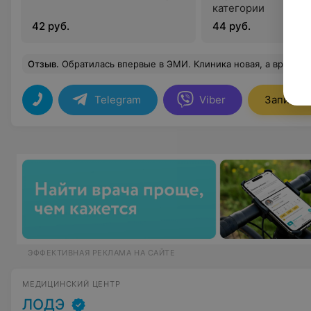
категории
42 руб.
44 руб.
Отзыв
.
Обратилась впервые в ЭМИ. Клиника новая, а врачи все со стажем. Ольгу Анатольевну Коржову знаю давно и поэтому я з
Telegram
Viber
Записать
ЭФФЕКТИВНАЯ РЕКЛАМА НА САЙТЕ
МЕДИЦИНСКИЙ ЦЕНТР
ЛОДЭ