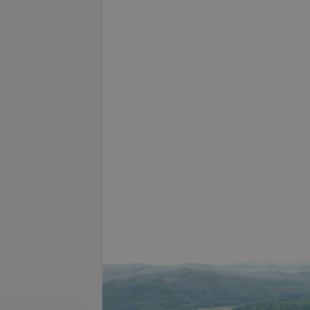
азка из уретры
Массаж предстательной
железы, получение секрета
.
15,68 руб.