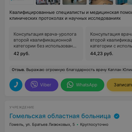
Квалифицированные специалисты и медицинская помощ
клинических протоколах и научных исследованиях
Консультация врача-уролога
Консультация врач
второй квалификационной
второй квалифика
категории без использования
категории с испол
одноразовых материалов
одноразовых мате
42 руб.
44,23 руб.
Отзыв
.
Выражаю огромную благодарность врачу Каплан Юлии Дмитриевне. Очень приятно, когда врач встречает своего пациента с улыбкой на лице. Юлия Дмитриевна это тот врач, которому без смущения и стеснения можно озвучить все свои проблемы и вопросы, а самое главное получить ответы на эти вопросы. Квалификация Юлии Дмитриевны не вызывает никаких сомнений. Однозначно всем женщинам рекомендую посетить та
Viber
WhatsApp
Записат
УЧРЕЖДЕНИЕ
Гомельская областная больница
Гомель, ул. Братьев Лизюковых, 5
Круглосуточно