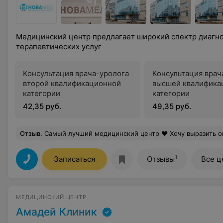
Медицинский центр предлагает широкий спектр диагно
терапевтических услуг
Консультация врача-уролога
Консультация врач
второй квалификационной
высшей квалифика
категории
категории
42,35 руб.
49,35 руб.
Отзыв
.
Самый лучший медицинский центр ❤️ Хочу выразить огромную благодарность врачу УЗД Бурмистровой И. В. Вы профессионал своего дела! очень хороший чуткий и добрый человек. А также адм
1
Записаться
Отзывы
Все ц
МЕДИЦИНСКИЙ ЦЕНТР
Амадей Клиник