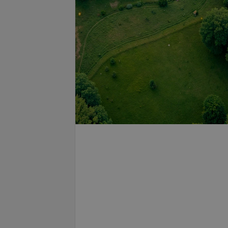
азка из уретры
Экспресс-анализ мочи тест-
полосками в урологии
.
2,97 руб.
редстательной
Катетеризация мочевого
получение секрета
пузыря при ОЗМ