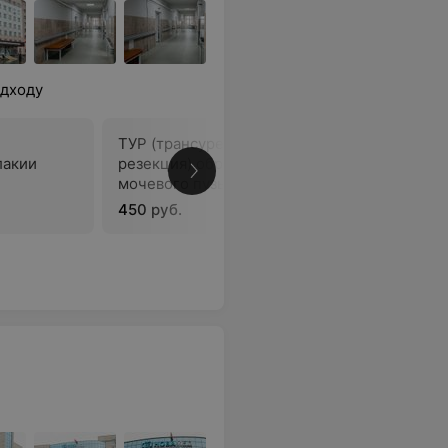
одходу
ТУР (трансуретральная
Лапорас
лакии
резекция) образования
иссечени
мочевого пузыря
450 руб.
750 руб.