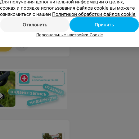
Для получения дополнительной информации о целях,
категории
сроках и порядке использования файлов cookie вы можете
49 руб.
65 руб.
ознакомиться с нашей
Политикой обработки файлов cookie
Отклонить
Принять
десь. Врач супер. И уже не первый год)) Удачи вам!
Еще
Персональные настройки Cookie
ся