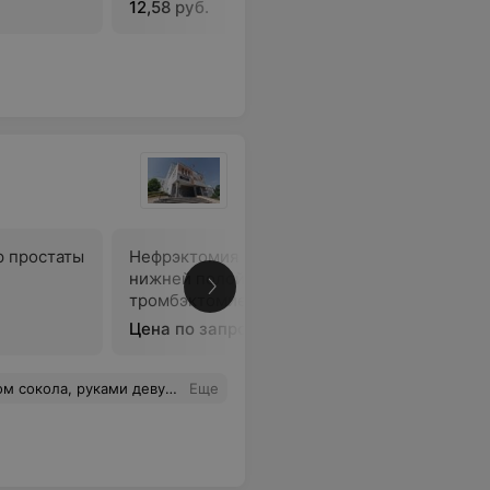
12,58 руб.
15,79 руб
р простаты
Нефрэктомия с резекцией
Нефрурет
нижней полой вены и
резекцие
тромбэктомией
Цена по запросу
Цена по 
ность человека. Золотые руки! В отделении – внимание и забота. Большое Вам спасибо за Ваш профессионализм, ответственный подход и чуткость.
Еще