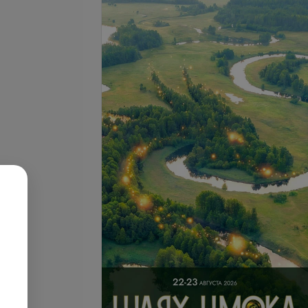
редстательной
Взятие урологического
 забором сока
материала
.
3,66 руб.
ация уролога,
Ректальный осмотр простаты
а медицинских наук