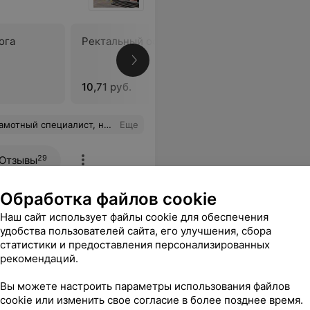
ога
Ректальный осмотр простаты
Массаж п
железы с
простаты
10,71 руб.
13,74 руб
ную благодарность и обязательно буду обращаться еще.
Еще
29
Отзывы
Обработка файлов cookie
Наш сайт использует файлы cookie для обеспечения
удобства пользователей сайта, его улучшения, сбора
статистики и предоставления персонализированных
рекомендаций.
Вы можете настроить параметры использования файлов
ога
Консультация уролога
Консульт
cookie или изменить свое согласие в более позднее время.
ционной
высшей квалификационной
кандидат