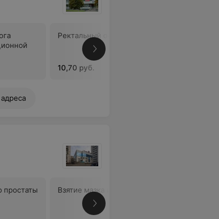
ога
Ректальный осмотр простаты
Взятие м
ционной
10,70 руб.
12,57 руб
 адреса
р простаты
Взятие мазка из уретры
Массаж п
железы, 