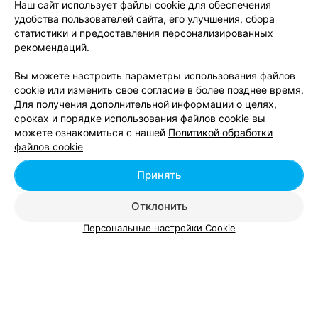
Наш сайт использует файлы cookie для обеспечения
удобства пользователей сайта, его улучшения, сбора
Кинезиотейпирование в Гомеле
статистики и предоставления персонализированных
рекомендаций.
Торакальная хирургия в Гомеле
Вы можете настроить параметры использования файлов
cookie или изменить свое согласие в более позднее время.
Для получения дополнительной информации о целях,
сроках и порядке использования файлов cookie вы
Увеличение груди - цена в Гомеле
можете ознакомиться с нашей
Политикой обработки
файлов cookie
Увеличение молочных желез
от 1600 руб.
Принять
эндопротезами
Отклонить
Персональные настройки Cookie
Добавить компанию
Добавить специалиста