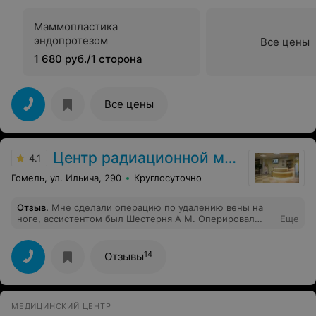
Маммопластика
эндопротезом
Все цены
1 680 руб./1 сторона
Все цены
Центр радиационной медицины
4.1
Гомель, ул. Ильича, 290
Круглосуточно
Отзыв
.
Мне сделали операцию по удалению вены на
ноге, ассистентом был Шестерня А М. Оперировал
Еще
молодой хирург (простите не помню, как звали).
Одним словом в апреле сделали операцию, а в
настоящее время я уже забыл о тех днях. Спасибо
14
Отзывы
парням за работу и всему хирург. отделению. Кормят
хорошо и работают все как пчелки. Спасибо всем!
МЕДИЦИНСКИЙ ЦЕНТР