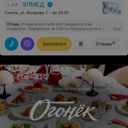
ЭЛМЕД
5.0
Гомель, ул. Косарева, 1
до 20:00
Отзыв
.
Открыли для себя этот медцентр и не
пожалели. Обратились за УЗИ по беременности к
Еще
врачу Дедик А.К. Получили исчерпывающую
профессиональную информацию и консультацию о
показателях в УЗИ. Полюбовались своим малышом с
19
Записаться
Отзывы
ног до головы ) И редко где встретишь теперь, чтобы
врач разделял с тобой твою радость. Такие врачи
сейчас на вес золота. За что большое спасибо врачу.
Рекомендуем этот медицинский центр.