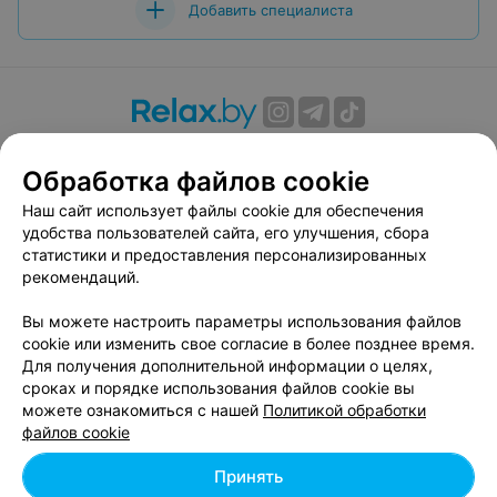
Добавить специалиста
О проекте
Новости проекта
Размещение рекламы
Обработка файлов cookie
Вакансии
Публичный договор
Способы оплаты
Публичный договор по использованию сервиса
Наш сайт использует файлы cookie для обеспечения
«Афиша»
удобства пользователей сайта, его улучшения, сбора
статистики и предоставления персонализированных
Пользовательское соглашение
рекомендаций.
Написать в поддержку
Вы можете настроить параметры использования файлов
Связаться по вопросам сотрудничества
cookie или изменить свое согласие в более позднее время.
Написать руководителю relax.by
Для получения дополнительной информации о целях,
Персональные настройки cookie
сроках и порядке использования файлов cookie вы
можете ознакомиться с нашей
Политикой обработки
Обработка персональных данных
файлов cookie
Принять