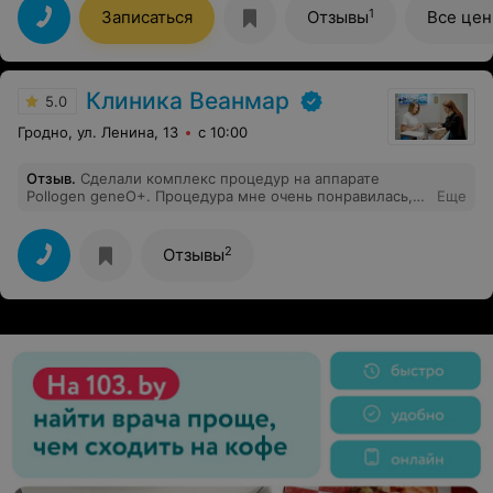
1
Записаться
Отзывы
Все це
Клиника Веанмар
5.0
Гродно, ул. Ленина, 13
с 10:00
Отзыв
.
Сделали комплекс процедур на аппарате
Pollogen geneО+. Процедура мне очень понравилась,
Еще
сразу виден результат, лицо подтянулось, приобрело
свежий, ухоженный вид. Получила только
положительные эмоции, обязательно приду на данную
2
Отзывы
процедуру. Желаю дальнейшего развития и
процветания! С уважением, Ирина.