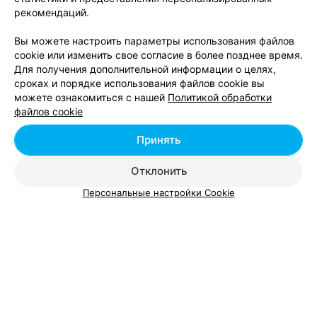
Карбокситерапия - цена в Гродно
рекомендаций.
Вы можете настроить параметры использования файлов
«Золотая» альгинатная маска с эффектом
от 28 руб.
cookie или изменить свое согласие в более позднее время.
«второй кожи»
Для получения дополнительной информации о целях,
Альгинатная маска
от 10 руб.
сроках и порядке использования файлов cookie вы
Альгинатная маска для лица «Aravia»
от 16 руб.
можете ознакомиться с нашей
Политикой обработки
Альгинатная маска для лица «Janssen»
от 18 руб.
файлов cookie
Безинъекционная карбокситерапия
от 55 руб.
Принять
Неинвазивная карбокситерапия
от 45 руб.
Отклонить
Персональные настройки Cookie
Добавить компанию
Добавить специалиста