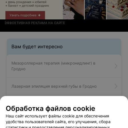
можно по карте. Очень все удобно, нов первое время
для новых отдыхающих не хватает информации где что
находится. Как вариант можно было бы поставить
указатели на территории.
ЭФФЕКТИВНАЯ РЕКЛАМА НА САЙТЕ
Вам будет интересно
Мезороллерная терапия (микронидлинг) в
Гродно
Лазерная эпиляция верхней губы в Гродно
Лазерная эпиляция подбородка в Гродно
Обработка файлов cookie
Наш сайт использует файлы cookie для обеспечения
удобства пользователей сайта, его улучшения, сбора
статистики и предоставления персонализированных