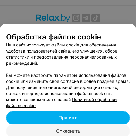
О проекте
Новости проекта
Размещение рекламы
Обработка файлов cookie
Вакансии
Публичный договор
Способы оплаты
Публичный договор по использованию сервиса
Наш сайт использует файлы cookie для обеспечения
«Афиша»
удобства пользователей сайта, его улучшения, сбора
статистики и предоставления персонализированных
Пользовательское соглашение
рекомендаций.
Написать в поддержку
Вы можете настроить параметры использования файлов
Связаться по вопросам сотрудничества
cookie или изменить свое согласие в более позднее время.
Написать руководителю relax.by
Для получения дополнительной информации о целях,
Персональные настройки cookie
сроках и порядке использования файлов cookie вы
можете ознакомиться с нашей
Политикой обработки
Обработка персональных данных
файлов cookie
Принять
© 2026 ООО «Артокс Лаб», УНП 191700409, регистрирующий орган -
Отклонить
Минский горисполком
| 220012, Республика Беларусь, г. Минск,