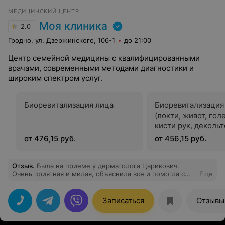
МЕДИЦИНСКИЙ ЦЕНТР
Моя клиника
2.0
Гродно, ул. Дзержинского, 106-1
до 21:00
Центр семейной медицины с квалифицированными
врачами, современными методами диагностики и
широким спектром услуг.
Биоревитализация лица
Биоревитализация
(локти, живот, гол
кисти рук, декольт
зона
от 476,15 руб.
от 456,15 руб.
Отзыв
.
Была на приеме у дерматолога Царикович.
Очень приятная и милая, объяснила все и помогла с
Еще
выбором средств для решения моей проблемы.
Записаться
Отзывы