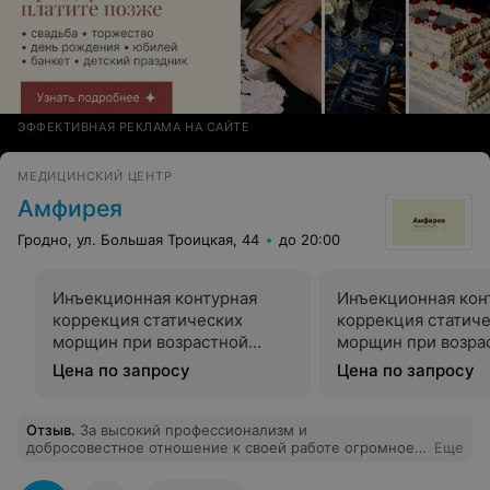
ЭФФЕКТИВНАЯ РЕКЛАМА НА САЙТЕ
МЕДИЦИНСКИЙ ЦЕНТР
Амфирея
Гродно, ул. Большая Троицкая, 44
до 20:00
Инъекционная контурная
Инъекционная кон
коррекция статических
коррекция статич
морщин при возрастной
морщин при возра
атрофии кожи шеи
атрофии кожи лоб
Цена по запросу
Цена по запросу
области
Отзыв
.
За высокий профессионализм и
добросовестное отношение к своей работе огромное
Еще
спасибо и низкий поклон врачу центра Власте. А также
за хорошее отношение хочу поблагодарить персонал