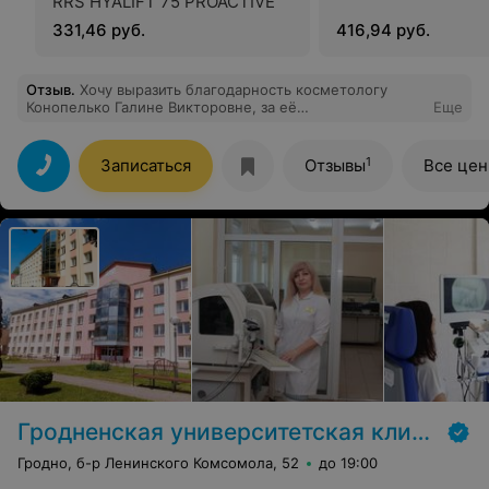
RRS HYALIFT 75 PROACTIVE
331,46 руб.
416,94 руб.
Отзыв
.
Хочу выразить благодарность косметологу
Конопелько Галине Викторовне, за её
Еще
профессионализм и внимательнее отношение.
1
Записаться
Отзывы
Все це
Гродненская университетская клиника
Гродно, б-р Ленинского Комсомола, 52
до 19:00