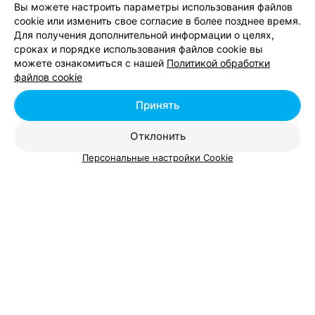
Инъекционная косметология -
Вы можете настроить параметры использования файлов
cookie или изменить свое согласие в более позднее время.
цена в Гродно
Для получения дополнительной информации о целях,
сроках и порядке использования файлов cookie вы
Безинъекционная карбокситерапия
от 55 руб.
можете ознакомиться с нашей
Политикой обработки
файлов cookie
Лифтинг
от 60 руб.
Неинвазивная карбокситерапия
от 45 руб.
Принять
Отклонить
Персональные настройки Cookie
Добавить компанию
Добавить специалиста
О проекте
Новости проекта
Размещение рекламы