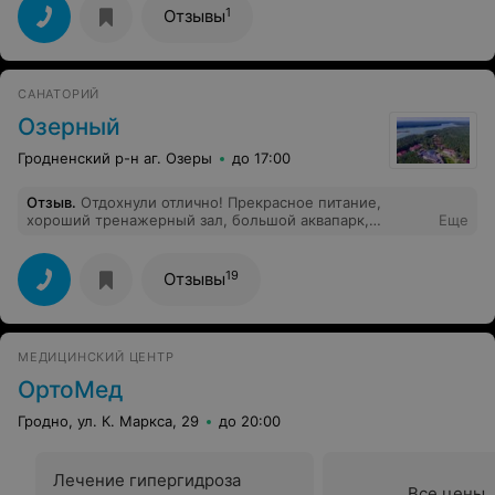
центра!
1
Отзывы
САНАТОРИЙ
Озерный
Гродненский р-н аг. Озеры
до 17:00
Отзыв
.
Отдохнули отлично! Прекрасное питание,
хороший тренажерный зал, большой аквапарк,
Еще
классные бани, множество разных мероприятий.
Утром ходила на аквааэробику, вечером на пилатес.
Тренера очень терпеливые и приятные, хорошо знают
19
Отзывы
свое дело. Бассейн очень просторный. Тут вы
сможете позаботиться о своем здоровье и прекрасно
провести время, а уедете вы от сюда с хорошим
настроением. Вы будете очень долго и трепетно
МЕДИЦИНСКИЙ ЦЕНТР
вспоминать эту поездку..
ОртоМед
Гродно, ул. К. Маркса, 29
до 20:00
Лечение гипергидроза
Все цены