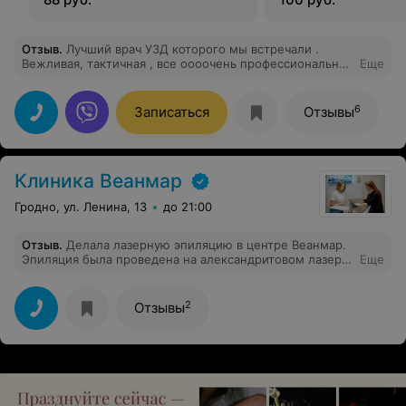
Отзыв
.
Лучший врач УЗД которого мы встречали .
Вежливая, тактичная , все оооочень профессионально .
Еще
Видно , что человек любит свою профессию . Доктор
Л.Д.
6
Записаться
Отзывы
Клиника Веанмар
Гродно, ул. Ленина, 13
до 21:00
Отзыв
.
Делала лазерную эпиляцию в центре Веанмар.
Эпиляция была проведена на александритовом лазере
Еще
и результат уже после первой процедуры меня
покорил, это абсолютно другого уровня лазер:
мощный, без боли. Кому нужен результат — советую.
2
Отзывы