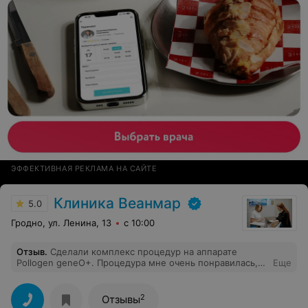
ЭФФЕКТИВНАЯ РЕКЛАМА НА САЙТЕ
Клиника Веанмар
5.0
Гродно, ул. Ленина, 13
с 10:00
Отзыв
.
Сделали комплекс процедур на аппарате
Pollogen geneО+. Процедура мне очень понравилась,
Еще
сразу виден результат, лицо подтянулось, приобрело
свежий, ухоженный вид. Получила только
положительные эмоции, обязательно приду на данную
2
Отзывы
процедуру. Желаю дальнейшего развития и