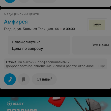
процветания! С уважением, Ирина.
МЕДИЦИНСКИЙ ЦЕНТР
Амфирея
Гродно, ул. Большая Троицкая, 44
с 09:00
Плазмолифтинг
Все цены
Цена по запросу
Отзыв
.
За высокий профессионализм и
добросовестное отношение к своей работе огромное
Еще
спасибо и низкий поклон врачу центра Власте. А также
за хорошее отношение хочу поблагодарить персонал
центра!
1
Отзывы