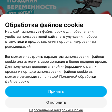
Обработка файлов cookie
ЭФФЕКТИВНАЯ РЕКЛАМА НА САЙТЕ
Наш сайт использует файлы cookie для обеспечения
удобства пользователей сайта, его улучшения, сбора
статистики и предоставления персонализированных
Вам будет интересно
рекомендаций.
Вы можете настроить параметры использования файлов
Мезотерапия в Гродно
cookie или изменить свое согласие в более позднее время.
Для получения дополнительной информации о целях,
сроках и порядке использования файлов cookie вы
Инъекции диспорта в межбровье в Гродно
можете ознакомиться с нашей
Политикой обработки
файлов cookie
Инъекции диспорта в носогубные складки в
Принять
Гродно
Отклонить
Персональные настройки Cookie