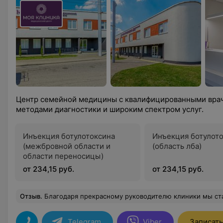
Центр семейной медицины с квалифицированными вра
методами диагностики и широким спектром услуг.
Инъекция ботулотоксина
Инъекция ботулот
(межбровной области и
(область лба)
области переносицы)
от 234,15 руб.
от 234,15 руб.
Отзыв
.
Благодаря прекрасному руководителю клиники мы стали родителями. Я думаю это то, что мож
Telegram
Viber
Записать