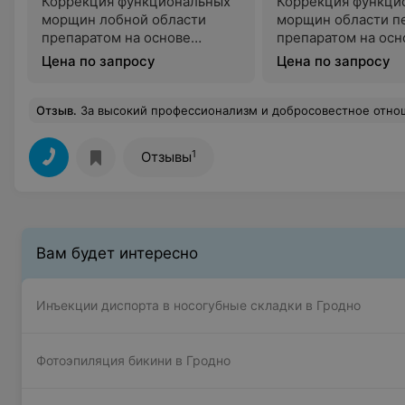
Коррекция функциональных
Коррекция функци
морщин лобной области
морщин области п
препаратом на основе
препаратом на осн
ботулотоксина*
ботулотоксина
Цена по запросу
Цена по запросу
Отзыв
.
За высокий профессионализм и добросовестное отношение к своей работе огромное спасибо и низкий поклон врачу центра Власте. А также 
1
Отзывы
Вам будет интересно
Инъекции диспорта в носогубные складки в Гродно
Фотоэпиляция бикини в Гродно