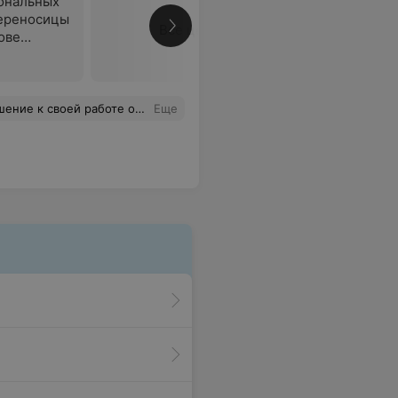
ональных
ереносицы
Все цены
ове
за хорошее отношение хочу поблагодарить персонал центра!
Еще