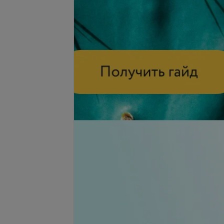
я функциональных
Коррекция функциональных
области переносицы
морщин периорбитальных
)
областей (диспорт)
б.
236,97 руб.