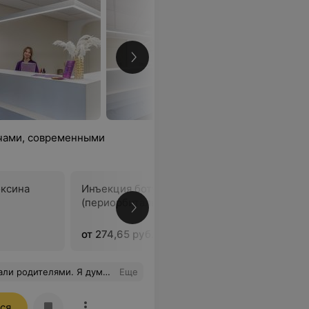
чами, современными
оксина
Инъекция ботулотоксина
(периорбитальная область)
В
от 274,65 руб.
ет повлиять на выбор клиники и врача.
Еще
ся