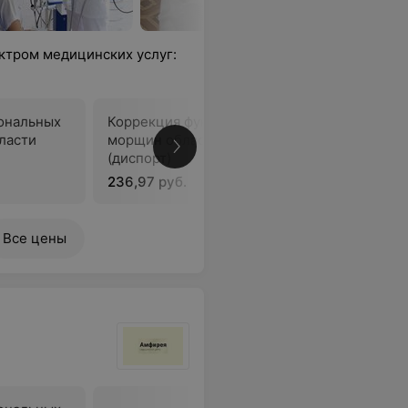
ктром медицинских услуг:
ональных
Коррекция функциональных
Коррекци
ласти
морщин области переносицы
морщин 
(диспорт)
(релатокс
236,97 руб.
151,66 ру
Все цены