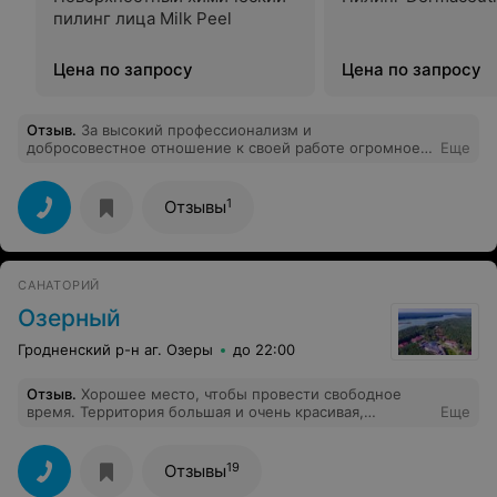
пилинг лица Milk Peel
Цена по запросу
Цена по запросу
Отзыв
.
За высокий профессионализм и
добросовестное отношение к своей работе огромное
Еще
спасибо и низкий поклон врачу центра Власте. А также
за хорошее отношение хочу поблагодарить персонал
центра!
1
Отзывы
САНАТОРИЙ
Озерный
Гродненский р-н аг. Озеры
до 22:00
Отзыв
.
Хорошее место, чтобы провести свободное
время. Территория большая и очень красивая,
Еще
ухоженная, есть теннисный корт, тренажёрный зал,
бассейн, Аквапарк, сауны нескольких видов,
гостиничные номера, а так же отдельно стоящие
19
Отзывы
небольшие домики. Все очень понравилось, спасибо