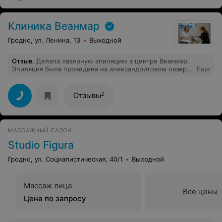
большое.
Клиника Веанмар
Гродно, ул. Ленина, 13
Выходной
Отзыв
.
Делала лазерную эпиляцию в центре Веанмар.
Эпиляция была проведена на александритовом лазере
Еще
и результат уже после первой процедуры меня
покорил, это абсолютно другого уровня лазер:
мощный, без боли. Кому нужен результат — советую.
2
Отзывы
МАССАЖНЫЙ САЛОН
Studio Figura
Гродно, ул. Социалистическая, 40/1
Выходной
Массаж лица
Все цены
Цена по запросу