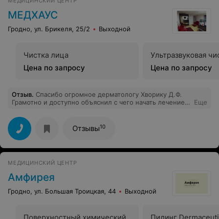
МЕДИЦИНСКИЙ ЦЕНТР
МЕДХАУС
Гродно, ул. Брикеля, 25/2
Выходной
Чистка лица
Ультразвуковая чи
Цена по запросу
Цена по запросу
Отзыв
.
Спасибо огромное дерматологу Хворику Д.Ф.
Грамотно и доступно объяснил с чего начать лечение
Еще
моей "проблемы". Тот случай,когда с первой
консультации понимаешь, что этот человек
профессионал своего дела и поможет на 100%.
10
Отзывы
МЕДИЦИНСКИЙ ЦЕНТР
Амфирея
Гродно, ул. Большая Троицкая, 44
Выходной
Поверхностный химический
Пилинг Dermaceuti