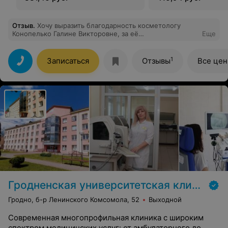
Отзыв
.
Хочу выразить благодарность косметологу
Конопелько Галине Викторовне, за её
Еще
профессионализм и внимательнее отношение.
1
Записаться
Отзывы
Все це
Гродненская университетская клиника
Гродно, б-р Ленинского Комсомола, 52
Выходной
Современная многопрофильная клиника с широким
спектром медицинских услуг: от амбулаторного до