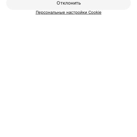
Отклонить
Персональные настройки Cookie
Добавить компанию
Добавить специалиста
О проекте
Новости проекта
Размещение рекламы
Вакансии
Публичный договор
Способы оплаты
Публичный договор по использованию сервиса
«Афиша»
Пользовательское соглашение
Написать в поддержку
Связаться по вопросам сотрудничества