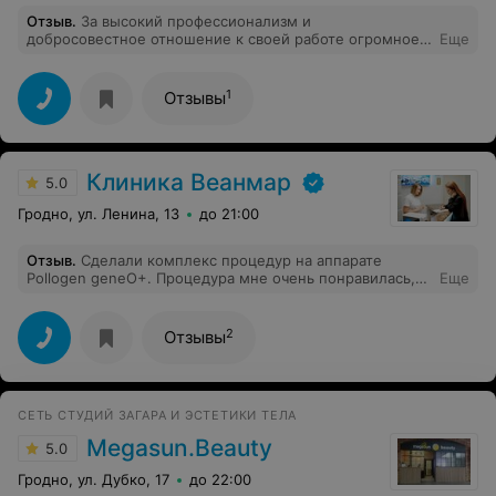
Отзыв
.
За высокий профессионализм и
добросовестное отношение к своей работе огромное
Еще
спасибо и низкий поклон врачу центра Власте. А также
за хорошее отношение хочу поблагодарить персонал
центра!
1
Отзывы
Клиника Веанмар
5.0
Гродно, ул. Ленина, 13
до 21:00
Отзыв
.
Сделали комплекс процедур на аппарате
Pollogen geneО+. Процедура мне очень понравилась,
Еще
сразу виден результат, лицо подтянулось, приобрело
свежий, ухоженный вид. Получила только
положительные эмоции, обязательно приду на данную
2
Отзывы
процедуру. Желаю дальнейшего развития и
процветания! С уважением, Ирина.
СЕТЬ СТУДИЙ ЗАГАРА И ЭСТЕТИКИ ТЕЛА
Megasun.Beauty
5.0
Гродно, ул. Дубко, 17
до 22:00