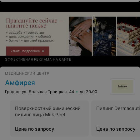
время и получить грамотную консультацию. Так
случилось,что мне пришлось поменять не одного
врача. Но после первого приема у Натальи Валерьевны
я поняла,что именно с ней у меня все получится и я не
ошиблась. Сейчас мы с мужем счастливые родители
двух замечательных дочушек.
ЭФФЕКТИВНАЯ РЕКЛАМА НА САЙТЕ
МЕДИЦИНСКИЙ ЦЕНТР
Амфирея
Гродно, ул. Большая Троицкая, 44
до 20:00
Поверхностный химический
Пилинг Dermaceuti
пилинг лица Milk Peel
Цена по запросу
Цена по запросу