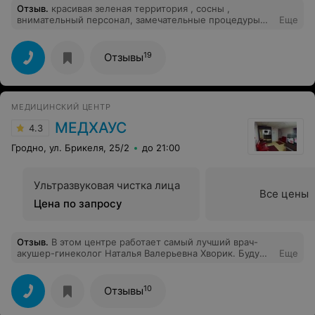
Отзыв
.
красивая зеленая территория , сосны ,
внимательный персонал, замечательные процедуры
Еще
для оздоровления организма ! нравится все , а какая
кухня?! пальчики проглотишь!
19
Отзывы
МЕДИЦИНСКИЙ ЦЕНТР
МЕДХАУС
4.3
Гродно, ул. Брикеля, 25/2
до 21:00
Ультразвуковая чистка лица
Все цены
Цена по запросу
Отзыв
.
В этом центре работает самый лучший врач-
акушер-гинеколог Наталья Валерьевна Хворик. Буду
Еще
благодарна ей всю жизнь за то ,что именно под ее
наблюдением я стала вот уже дважды мамой.
Огромное Вам спасибо,Наталья Валерьевна,за вашу
10
Отзывы
любовь к работе, за человеческое отношение к
пациентам,за то что к вам я могла обратиться в любое