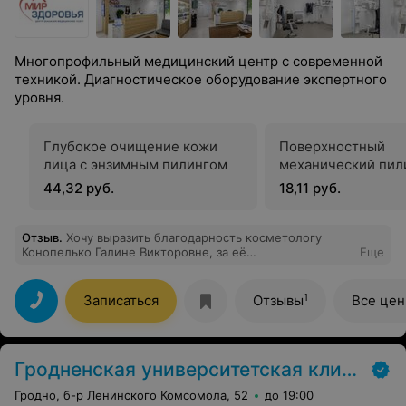
Многопрофильный медицинский центр с современной
техникой. Диагностическое оборудование экспертного
уровня.
Глубокое очищение кожи
Поверхностный
лица с энзимным пилингом
механический пил
44,32 руб.
18,11 руб.
Отзыв
.
Хочу выразить благодарность косметологу
Конопелько Галине Викторовне, за её
Еще
профессионализм и внимательнее отношение.
1
Записаться
Отзывы
Все це
Гродненская университетская клиника
Гродно, б-р Ленинского Комсомола, 52
до 19:00