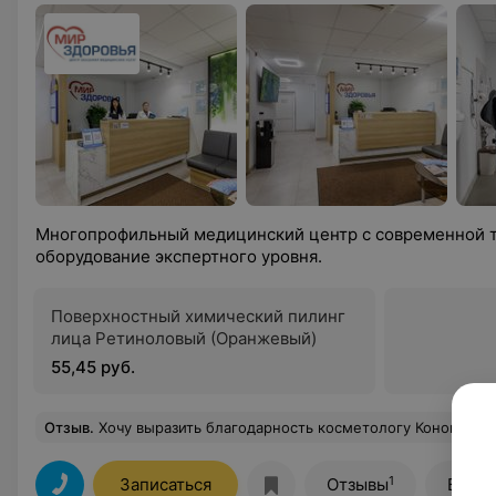
Многопрофильный медицинский центр с современной т
оборудование экспертного уровня.
Поверхностный химический пилинг
лица Ретиноловый (Оранжевый)
55,45 руб.
Отзыв
.
Хочу выразить благодарность косметологу Конопелько Галине Викторовне, за её профе
1
Записаться
Отзывы
Все ц