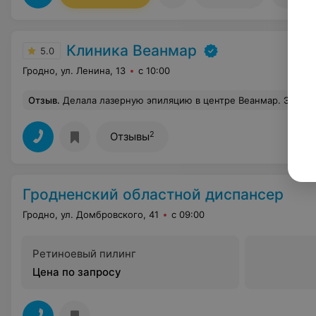
Клиника Веанмар
5.0
Гродно, ул. Ленина, 13
с 10:00
Отзыв
.
Делала лазерную эпиляцию в центре Веанмар. Эпиляция была проведена на александритовом лазере и результат уже после первой процедуры меня покорил, это абсолютно др
2
Отзывы
Гродненский областной диспансер
Гродно, ул. Домбровского, 41
с 09:00
Ретиноевый пилинг
Цена по запросу