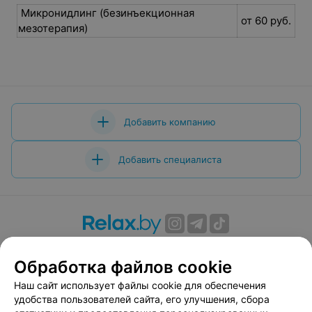
Микронидлинг (безинъекционная
от 60 руб.
мезотерапия)
Добавить компанию
Добавить специалиста
О проекте
Новости проекта
Размещение рекламы
Обработка файлов cookie
Вакансии
Публичный договор
Способы оплаты
Публичный договор по использованию сервиса
Наш сайт использует файлы cookie для обеспечения
«Афиша»
удобства пользователей сайта, его улучшения, сбора