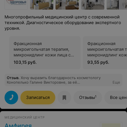
Многопрофильный медицинский центр с современной
техникой. Диагностическое оборудование экспертного
уровня.
Фракционная
Фракционная
микроигольчатая терапия,
микроигольчатая т
микронидлинг кожи лица с
микронидлинг кож
применением лосьона с
применением лос
103,15 руб.
93,55 руб.
фактором роста b3
восстанавливающе
факторами роста 
MESO CIT
Отзыв
.
Хочу выразить благодарность косметологу
Конопелько Галине Викторовне, за её
Еще
профессионализм и внимательнее отношение.
1
Записаться
Отзывы
Все це
МЕДИЦИНСКИЙ ЦЕНТР
Амфирея