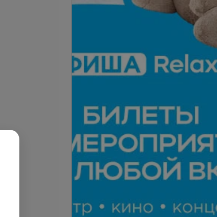
ализация Cell
Биоревитализация Коллост
glow 3мл
7%
490 руб.
телефону
Запись по телефону
Записаться
Записаться