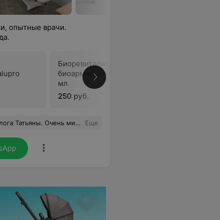
и, опытные врачи.
да.
Биоревитализация,
Биоревит
lupro
биоармирование RRS Eyes 1,5
биоармир
мл
мл
250 руб.
410 руб.
се разъяснила, дала рекомендации .
Еще
sApp