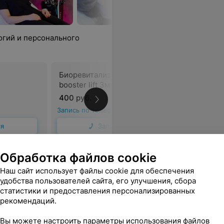
огий и персонального
Биоревитализация Cell
Биоревит
booster lift 3мл
booster 
400 руб.
400 руб.
Запись по телефону
Запись по 
ся
Записаться
Обработка файлов cookie
. Ответила на все вопросы, так как я переживала, но все прошло великолепно. Спасибо ещё раз
Еще
Наш сайт использует файлы cookie для обеспечения
удобства пользователей сайта, его улучшения, сбора
sApp
статистики и предоставления персонализированных
рекомендаций.
Вы можете настроить параметры использования файлов