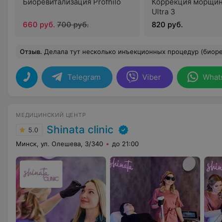
Биоревитализация Profhilo
Коррекция морщин
Ultra 3
660 руб.
700 руб.
820 руб.
Отзыв
.
Делала тут несколько инъекционных процедур (биоревитализация, полимолочная кислота). А также консультировалась у трихолога. Все прошло замечательно! Вежливость, пр
Telegram
Viber
What
МЕДИЦИНСКИЙ ЦЕНТР
Shinata clinic
5.0
Минск, ул. Олешева, 3/340
до 21:00