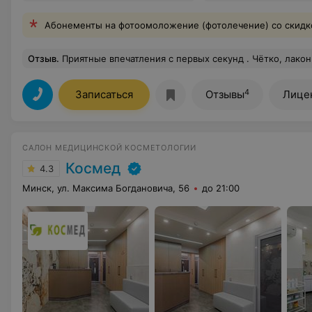
Абонементы на фотоомоложение (фотолечение) со скидк
Отзыв
.
Приятные впечатления с первых секунд . Чётко, лаконично, красиво, ничего лишнего . Приветливые сотрудники. Замечательный Врач Адамович Егор, профессионал, хороший психолог, общаться очень легко. Не всегда наши желания совпадают с возможностью нашего организма, и когда у врача достаточно такта 
4
Записаться
Отзывы
Лице
САЛОН МЕДИЦИНСКОЙ КОСМЕТОЛОГИИ
Космед
4.3
Минск, ул. Максима Богдановича, 56
до 21:00