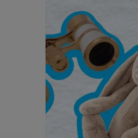
ализация RRS HA
Биоревитализация RRS HA
ing
EYES
250 руб.
Подробнее