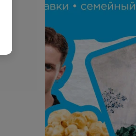
Подробнее
ализация Jalupro
Биоревитализация Jalupro
ro (2.5 мл), Италия
Young Eye (1 мл), Италия
500 руб.