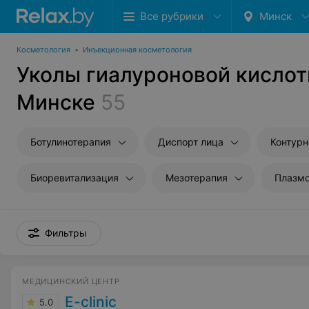
Все рубрики
Минск
Косметология
•
Инъекционная косметология
Уколы гиалуроновой кислот
Минске
55
Ботулинотерапия
Диспорт лица
Контурн
Биоревитализация
Мезотерапия
Плазмо
Фильтры
МЕДИЦИНСКИЙ ЦЕНТР
E-clinic
5.0