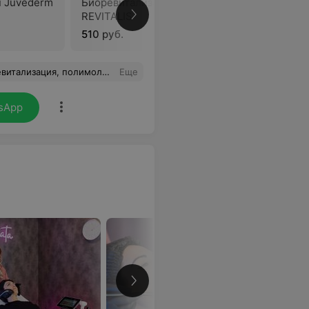
 Juvederm
Биоревитализация CROMA
Биоревит
REVITALIS
Long Last
510 руб.
690 руб.
офессионализм, консультация по всем вопросам. Большая благодарность!
Еще
sApp