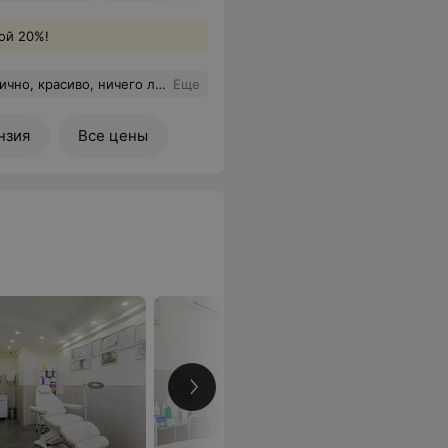
ой 20%!
и терпения, а одиним из главных его принципов "не навреди", то это безмерно восхищает! Замечательный центр, рекомендую посетить!
Еще
нзия
Все цены