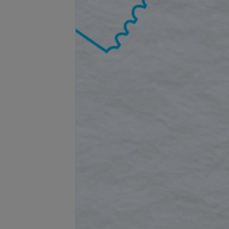
ализация,
Биоревитализация,
ование Jalupro 1% 3
биоармирование Jalupro
Super Hydro 3,2%
540 руб.