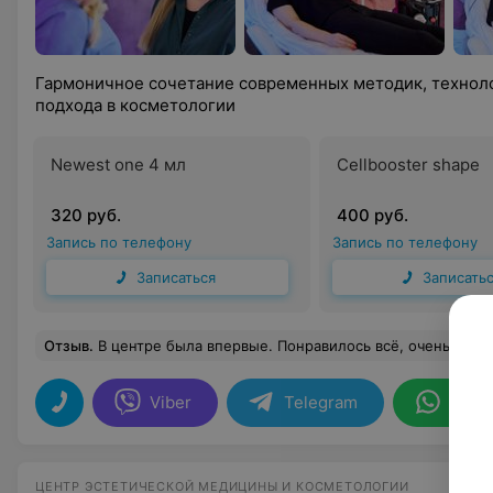
Гармоничное сочетание современных методик, технол
подхода в косметологии
Newest one 4 мл
Cellbooster shape
320 руб.
400 руб.
Запись по телефону
Запись по телефону
Записаться
Записать
Отзыв
.
В центре была впервые. Понравилось всё, очень уютное место, приятная девушка на ресепшене. Анна Викторовна, специалист у которого я была, приятная и общительная. Сразу располагает к себе. Очень тщательно все делала
Viber
Telegram
What
ЦЕНТР ЭСТЕТИЧЕСКОЙ МЕДИЦИНЫ И КОСМЕТОЛОГИИ