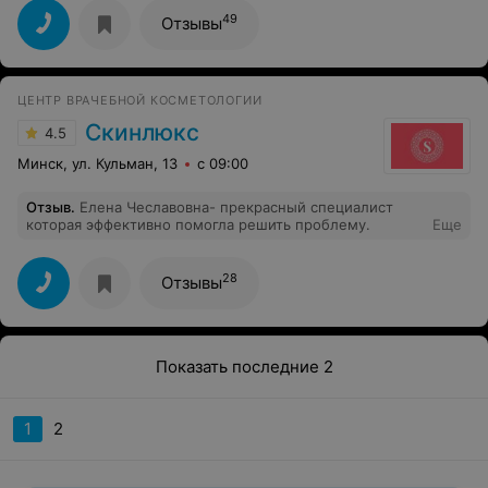
пациентам, доходчиво объяснить суть назначенных
49
Отзывы
исследований. Буду обращаться к вам и дальше!!!
ЦЕНТР ВРАЧЕБНОЙ КОСМЕТОЛОГИИ
Скинлюкс
4.5
Минск, ул. Кульман, 13
с 09:00
Отзыв
.
Елена Чеславовна- прекрасный специалист
которая эффективно помогла решить проблему.
Еще
28
Отзывы
Показать последние 2
1
2