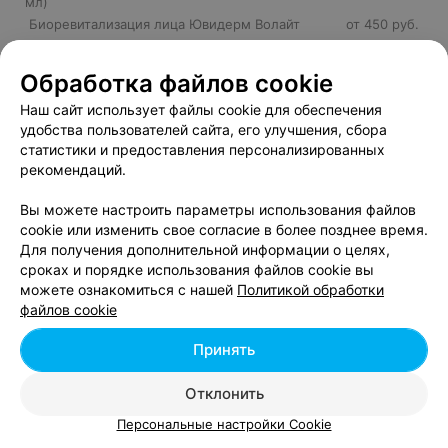
мл)
Биоревитализация лица Ювидерм Волайт
от 450 руб.
Биоревитализация лица Ювидерм Гидрейт
от 350 руб.
Обработка файлов cookie
Наш сайт использует файлы cookie для обеспечения
удобства пользователей сайта, его улучшения, сбора
Добавить компанию
статистики и предоставления персонализированных
рекомендаций.
Добавить специалиста
Вы можете настроить параметры использования файлов
cookie или изменить свое согласие в более позднее время.
Для получения дополнительной информации о целях,
сроках и порядке использования файлов cookie вы
можете ознакомиться с нашей
Политикой обработки
О проекте
Новости проекта
Размещение рекламы
файлов cookie
Вакансии
Публичный договор
Способы оплаты
Принять
Публичный договор по использованию сервиса
«Афиша»
Отклонить
Пользовательское соглашение
Персональные настройки Cookie
Написать в поддержку