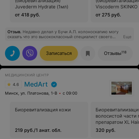
(биоревитализация)
(биоревитализация
Juvederm Hydrate (1мл)
Viscoderm SKINKO 
от 418 руб.
от 275 руб.
Отзыв
.
Недавно делал у Бучи А.П. колоноскапию могу
сказать что это высококлассный специалист своего
Еще
дела. 1. Вежливость 2.Обьяснение всей процедуры 3.
Аккуратность проведения процедуры Хочу выразить
большую благодарность Буче А.П. вы специалист с
118
Записаться
Отзывы
большой буквы. Огромное спасибо!
МЕДИЦИНСКИЙ ЦЕНТР
MedArt
4.6
Минск, ул. Платонова, 1-В
с 09:00
Биоревитализация кожи
Биоревиталиизаци
волосистой части 
препаратом XL Hai
219 руб./1 анат. обл.
320 руб.