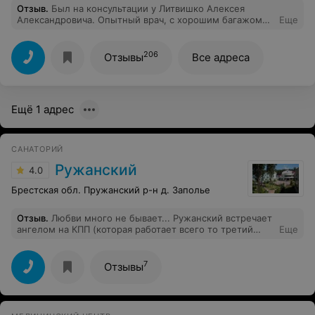
Отзыв
.
Был на консультации у Литвишко Алексея
Александровича. Опытный врач, с хорошим багажом
Еще
знаний. Провел качественную консультацию, дал
рекомендации дальнейших действий. Все
понравилось!
206
Отзывы
Все адреса
Ещё 1 адрес
САНАТОРИЙ
Ружанский
4.0
Брестская обл. Пружанский р-н д. Заполье
Отзыв
.
Любви много не бывает... Ружанский встречает
ангелом на КПП (которая работает всего то третий
Еще
день). Из плюсов: красивая, ухоженная территория,
множество достопримечательностей, танцевальный
зал (это моё), готовность сотрудников придти на
7
Отзывы
помощь, уютный номер, и т. д.