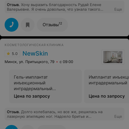
Отзыв
.
Хочу выразить благодарность Рудай Елене
Валерьевне. Я очень довольна, что узнала такого
Еще
врача. Мне необходимо было удалять верхнюю,
непрорезавшуюся восьмерку с тремя корнями (два
корня нормальных и третий на половину меньше).
12
Отзывы
Отношение к пациенту теплое, дружелюбное, если
честно я почувствовала себя котенком, которого
окружили заботой. Все подробно объяснили, показали
до операции. Операция прошла отлично!
КОСМЕТОЛОГИЧЕСКАЯ КЛИНИКА
NewSkin
5.0
Минск, ул. Притыцкого, 79
с 09:00
Гель-имплантат
Имплантат инъек
инъекционный
интрадермальный
интрадермальный
стерильный
Цена по запросу
Цена по запросу
Отзыв
.
Долго колебалась, но все же, решилась на
лазерную эпиляцию ног. Надоело бритье и
Еще
раздражения на коже, поэтому пошла на эту
процедуру. Очень переживала, что будет больно, но, к