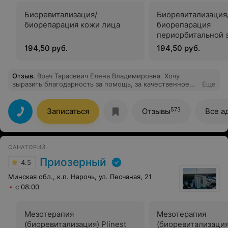
Биоревитализация/
Биоревитализация
биорепарация кожи лица
биорепарация
периорбитальной 
194,50 руб.
194,50 руб.
Отзыв
.
Врач Тарасевич Елена Владимировна. Хочу
выразить благодарность за помощь, за качественное
Еще
лечение, за врачебную этику и за профессионализм в
своём деле. Желаю Вам всех благ и только
благодарных пациентов!
573
Записаться
Отзывы
Все а
САНАТОРИЙ
Приозерный
4.5
Минская обл., к.п. Нарочь, ул. Песчаная, 21
с 08:00
Мезотерапия
Мезотерапия
(биоревитализация) Plinest
(биоревитализаци