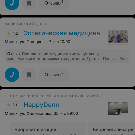
счастью, умелые руки врача NewSkin помогли мне
6
Отзывы
избавиться и от лишней растительности, и от страхов
перед лазерной эпиляцией. Огромное спасибо
клинике!
МЕДИЦИНСКИЙ ЦЕНТР
Эстетическая медицина
4.2
Минск, ул. Горецкого, 7
с 10:00
Отзыв
.
При оказании медицинских услуг всегда
заключается и подписывается договор. Тут нет. После
Еще
процедуры еще и досчитали. Спасибо, что хоть
перчатки и ватки оказались бесплатны)
Отвратительное место!
7
Отзывы
ЦЕНТР ЛАЗЕРНОЙ ХИРУРГИИ, КОСМЕТОЛОГИИ И ГИНЕКОЛОГИИ
HappyDerm
5.0
Минск, ул. Филимонова, 35
с 09:00
Биоревитализация
Биоревитализация