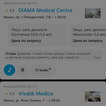
МЕДИЦИНСКИЙ ЦЕНТР
DIAMA Medical Centre
4.6
Минск, пр-т Победителей, 119
с 09:00
Лицо, шея, декольте
Лицо, шея, деколь
Dermaheal DCS (1,5 мл)
Mesosculpt (1,0 мл)
Цена по запросу
Цена по запросу
Отзыв
.
Доверяю только этому центру! Очень хороший
и честный подход к клиенту, мне все грамотно
Еще
расписали и объяснили , что нужно , а что совершенно
делать не стоит. Все рекомендации дают по каждому
персонально Сейчас прохожу курс антицеллюлитного
16
Отзывы
массажа , вижу результат. Буду продолжать только у
вас! Рекомендую!!
МЕДИЦИНСКИЙ ЦЕНТР
Vivaldi Medica
5.0
Минск, ул. Янки Лучины, 7
с 09:00