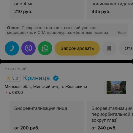
one 4 мл
полинуклеотидами)
210 руб.
435 руб.
Отзыв
.
Прекрасное питание, высокий уровень
медицинских и СПА процедур, комфортные номера
Еще
Забронировать
Отз
САНАТОРИЙ
Криница
5.0
Минская обл., Минский р-н, п. Ждановичи
с 08:00
Биоревитализация лица
Биоревитализация
периорбитальной з
вокруг глаз)
от 200 руб.
от 240 руб.