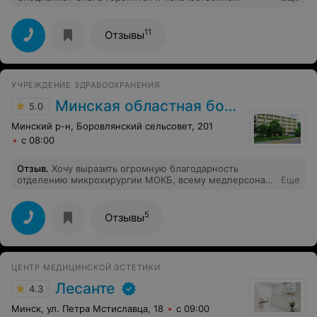
обработала зоны. Администратор при оплате решала
свои личные вопросы по телефону и рассчитала меня
неверно. Качество обслуживания испортилось.
11
Отзывы
УЧРЕЖДЕНИЕ ЗДРАВООХРАНЕНИЯ
Минская областная больница
5.0
Минский р-н, Боровлянский сельсовет, 201
с 08:00
Отзыв
.
Хочу выразить огромную благодарность
отделению микрохирургии МОКБ, всему медперсоналу
Еще
за высокий профессионализм, отзывчивость и
созданную в отделении атмосферу позитива,
надежного спокойствия, человечности. Особая
5
Отзывы
благодарность хирургу Андрею Владимировичу
Пекарю! Дорогие пациенты, в Беларуси есть врач с
профессиональными компетенциями мирового уровня.
Смело обращайтесь. Как пациент А.В. Пекаря могу
ЦЕНТР МЕДИЦИНСКОЙ ЭСТЕТИКИ
утверждать -- мне невероятно повезло.
Лесанте
4.3
Минск, ул. Петра Мстиславца, 18
с 09:00