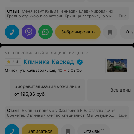
Отзыв
.
Меня зовут Кузьма Геннадий Владимирович из
Гродно отдыхаю в санатории Криница впервые,но уже
Еще
очень доволен. Расположен на берегу
водохранилища,а за 20 мин.можно добраться до
города. Для санатория это большое
Забронировать
Отз
достоинство.Отличная лечебная база где можно
получить огромное количество видов
услуг,приветливый и дружелюбный мед.персонал
,вежливо отвечают на все вопросы,помогут если надо.
МНОГОПРОФИЛЬНЫЙ МЕДИЦИНСКИЙ ЦЕНТР
Особенно хочется отметить врача Ковалеву Любовь
Николаевну и Савицкую Татьяну Юрьевну за их
Клиника Каскад
4.4
добросовестный труд и человеческое отношение,а
также весь персонал принимавший участие в моем
Минск, ул. Кальварийская, 40
с 08:00
лечении.22.11.2017год
Биоревитализация кожи лица
Все цены
от 195,36 руб.
Отзыв
.
Были на приеме у Захаровой Е.В. Ставлю дочке
брекеты. Отличный считаю специалист. Мы безумно
Еще
рады что попали именно к ней ♥️
22
Записаться
Отзывы