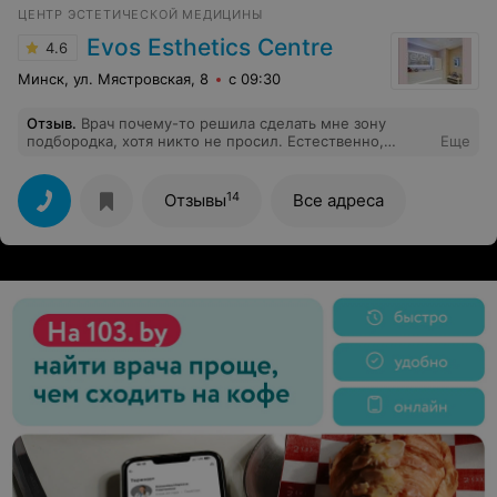
ЦЕНТР ЭСТЕТИЧЕСКОЙ МЕДИЦИНЫ
Evos Esthetics Centre
4.6
Минск, ул. Мястровская, 8
с 09:30
Отзыв
.
Врач почему-то решила сделать мне зону
подбородка, хотя никто не просил. Естественно,
Еще
дополнительную плату взяли. Помимо этого, есть
небольшие ожоги в зоне бикини.
14
Отзывы
Все адреса