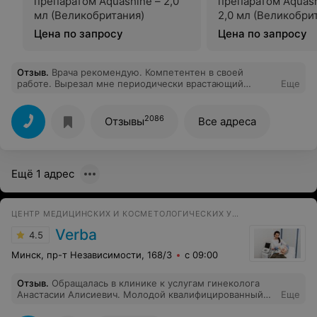
препаратом Aquashine – 2,0
препаратом Aquash
мл (Великобритания)
2,0 мл (Великобри
Цена по запросу
Цена по запросу
Отзыв
.
Врача рекомендую. Компетентен в своей
работе. Вырезал мне периодически врастающий
Еще
ноготь. Сделал все профессионально. Надеюсь, ноготь
больше беспокоить не будет.
2086
Отзывы
Все адреса
Ещё 1 адрес
ЦЕНТР МЕДИЦИНСКИХ И КОСМЕТОЛОГИЧЕСКИХ УСЛУГ
Verba
4.5
Минск, пр-т Независимости, 168/3
с 09:00
Отзыв
.
Обращалась в клинике к услугам гинеколога
Анастасии Алисиевич. Молодой квалифицированный
Еще
специалист добросовестно относится к своей работе.
Внимательная, спокойная умеет найти подход к