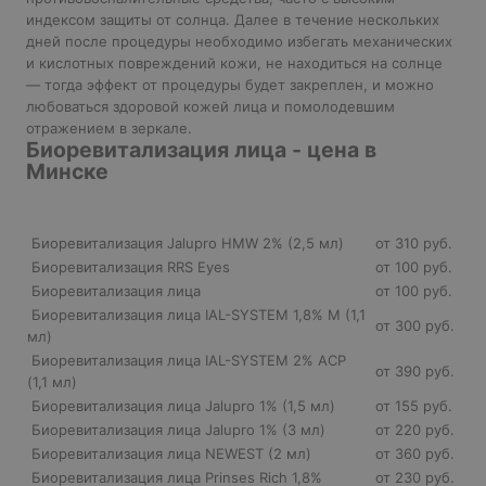
индексом защиты от солнца. Далее в течение нескольких
дней после процедуры необходимо избегать механических
и кислотных повреждений кожи, не находиться на солнце
— тогда эффект от процедуры будет закреплен, и можно
любоваться здоровой кожей лица и помолодевшим
отражением в зеркале.
Биоревитализация лица - цена в
Минске
Биоревитализация Jalupro НМW 2% (2,5 мл)
от 310 руб.
Биоревитализация RRS Eyеs
от 100 руб.
Биоревитализация лица
от 100 руб.
Биоревитализация лица IAL-SYSTEM 1,8% М (1,1
от 300 руб.
мл)
Биоревитализация лица IAL-SYSTEM 2% АСР
от 390 руб.
(1,1 мл)
Биоревитализация лица Jalupro 1% (1,5 мл)
от 155 руб.
Биоревитализация лица Jalupro 1% (3 мл)
от 220 руб.
Биоревитализация лица NEWEST (2 мл)
от 360 руб.
Биоревитализация лица Prinses Rich 1,8%
от 230 руб.