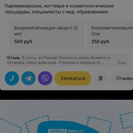
Парикмахерские, ногтевые и косметологические
процедуры, специалисты с мед. образованием
Биоревитализация Jalupro (3
Биоревитализация 
мл)
One
500 руб.
250 руб.
Отзыв
.
Я гость, из России.Посетила салон Инканто и
осталась очень довольна. Стрижка и окраска от
Еще
мастера Ксении и перманент от Анастасии -
Божественно ! спасибо вам,девочки! Атмосфера в
салоне приятная,спокойная, все девочки
Записаться
Отзывы
-красавицы,как на подбор процветания и стабильности
салону!