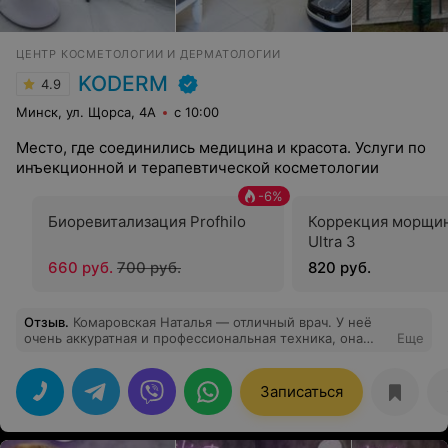
ЦЕНТР КОСМЕТОЛОГИИ И ДЕРМАТОЛОГИИ
KODERM
4.9
Минск, ул. Щорса, 4А
с 10:00
Место, где соединились медицина и красота. Услуги по
инъекционной и терапевтической косметологии
-
6
%
Биоревитализация Profhilo
Коррекция морщи
Ultra 3
660 руб.
700 руб.
820 руб.
Отзыв
.
Комаровская Наталья — отличный врач. У неё
очень аккуратная и профессиональная техника, она
Еще
внимательно относится к пациентам. Процедура
биоревитализации у неё получается идеально,
рекомендую всем! Процедура немного болезненная,
Записаться
но работа выполнена на высшем уровне.