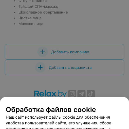
Стоун-терапия
Тайский СПА-массаж
Шоколадное обертывание
Чистка лица
Массаж лица
Добавить компанию
Добавить специалиста
О проекте
Новости проекта
Размещение рекламы
Обработка файлов cookie
Вакансии
Публичный договор
Способы оплаты
Наш сайт использует файлы cookie для обеспечения
Публичный договор по использованию сервиса
удобства пользователей сайта, его улучшения, сбора
«Афиша»
статистики и предоставления персонализированных