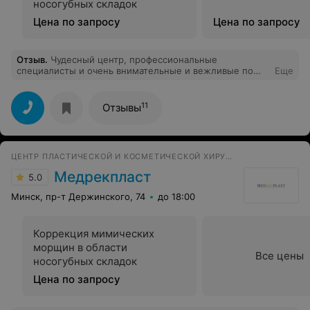
носогубных складок
Цена по запросу
Цена по запросу
Отзыв
.
Чудесный центр, профессиональные
специалисты и очень внимательные и вежливые по
Еще
отношению к клиентам!! Хожу постоянно к ним на
лазерную эпиляцию. Была у разных мастеров, все
специалисты грамотные, без сомнений. Побывала у
11
Отзывы
косметолога, Дернаковская Олеся Николаевна,
ставили филлеры. О это просто чудо-специалист,
очень деликатна в работе, сразу чувствуется рука
профи своего дела!!))Без боли, без страха и с
ЦЕНТР ПЛАСТИЧЕСКОЙ И КОСМЕТИЧЕСКОЙ ХИРУРГИИ
уверенностью, теперь только к ней! Всем осень
рекомендую, особенно трусишкам, как я))
Медрекпласт
5.0
Минск, пр-т Держинского, 74
до 18:00
Коррекция мимических
морщин в области
Все цены
носогубных складок
Цена по запросу