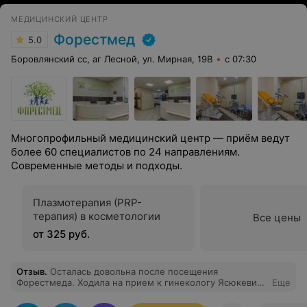
МЕДИЦИНСКИЙ ЦЕНТР
Форестмед
5.0
Боровлянский сс, аг Лесной, ул. Мирная, 19В
с 07:30
Многопрофильный медицинский центр — приём ведут
более 60 специалистов по 24 направлениям.
Современные методы и подходы.
Плазмотерапия (PRP-
терапия) в косметологии
Все цены
от 325 руб.
Отзыв
.
Осталась довольна после посещения
Форестмеда. Ходила на прием к гинекологу Ясюкевич
Еще
Ольге Васильевне - очень приятная и тактичная
женщина, которая на 100% расположила к себе не