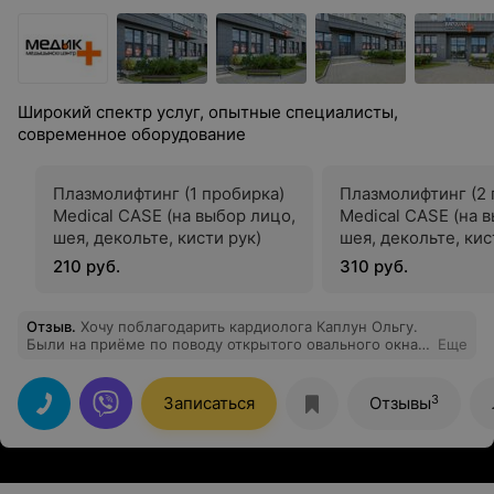
Широкий спектр услуг, опытные специалисты,
современное оборудование
Плазмолифтинг (1 пробирка)
Плазмолифтинг (2 
Medical CASE (на выбор лицо,
Medical CASE (на 
шея, декольте, кисти рук)
шея, декольте, кис
210 руб.
310 руб.
Отзыв
.
Хочу поблагодарить кардиолога Каплун Ольгу.
Были на приёме по поводу открытого овального окна.
Еще
Понравился индивидуальный подход (врач нашел
подход к ребенку, осмотр прошел без стресса).
Консультацией довольна, план действий есть. Мои
3
Записаться
Отзывы
нервы в порядке. Рекомендую!