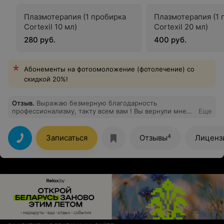
Плазмотерапия (1 пробирка
Плазмотерапия (1 
Cortexil 10 мл)
Cortexil 20 мл)
280 руб.
400 руб.
Абонементы на фотоомоложение (фотолечение) со
скидкой 20%!
Отзыв
.
Выражаю безмерную благодарность
профессионализму, такту всем вам ! Вы вернули мне
Еще
молодость , здоровье , это чудо ! Золотые руки
доктора Адамовича Егора творят чудеса. А все девочки
на ресепшене замечательные! Таких "Молекул" в
4
Записаться
Отзывы
Лиценз
столице нет!Только здесь можно доверить свое лицо
врачу-косметологу и получить потрясающий результат
без оперативного вмешательства! Удачи , процветания
и благодарных клиентов мои дорогие!!!