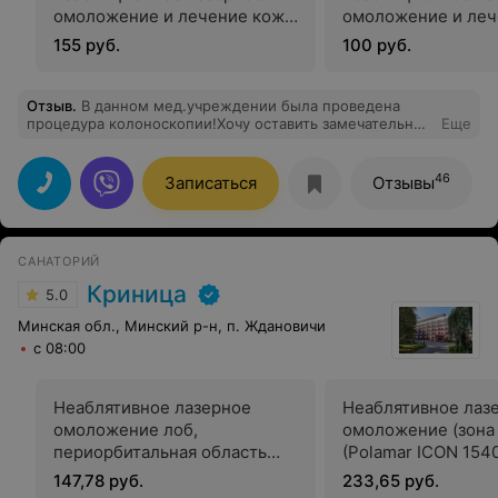
омоложение и лечение кожи
омоложение и леч
лица
периорбитальной 
155 руб.
100 руб.
Отзыв
.
В данном мед.учреждении была проведена
процедура колоноскопии!Хочу оставить замечательный
Еще
отзыв о работе мед.персонала,врачей-
колоноскопии,мед.регистраторов на рецепции!Очень
боялась,поскольку впервые выполнялась данная
46
Записаться
Отзывы
процедура!Все прошло легко и быстро!Спасибо Вам!
САНАТОРИЙ
Криница
5.0
Минская обл., Минский р-н, п. Ждановичи
с 08:00
Неаблятивное лазерное
Неаблятивное лаз
омоложение лоб,
омоложение (зона 
периорбитальная область
(Polamar ICON 154
(глаза), щеки,
147,78 руб.
233,65 руб.
периорбитальная