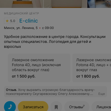
МЕДИЦИНСКИЙ ЦЕНТР
E-clinic
5.0
Минск, ул. Ленина, 5
с 09:00
Удобное расположение в центре города. Консультации
опытных специалистов. Логопедия для детей и
взрослых
Лазерное омоложение
Лазерное омолож
Fotona 4D, лицо (исключая
Fotona 4D, лицо + 
область вокруг глаз)
вокруг глаз
от 1 500 руб.
от 1 800 руб.
Отзыв
.
Хочу выразить огромную благодарность врачу-
психотерапевту Скугаревскому Олегу Алексеевичу.
Еще
Врач очень внимательно выслушал, все понятно
объяснил и назначил лечение. Благодаря его
рекомендациям я быстро пошла на поправку. Спасибо
7
Записаться
Отзывы
Лиценз
за ваш труд и заботливое отношение к пациентам!