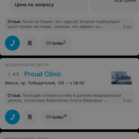
Все цены
Цена по запросу
Отзыв
.
была на Смасе, это чудеса!! второй подбородок
ушел прямо на глазах. сказали, что эффект со
Еще
временем только увеличится. хочу еще сделать смас
живота к следующему отпуску)))
3
Отзывы
МЕДИЦИНСКИЙ ЦЕНТР
Proud Clinic
4.5
Минск, пр. Победителей, 135
с 08:00
Отзыв
.
Посещаю стоматологию в данном медицинском
центре, поскольку Кириленко Ольга Ивановна -
Еще
профессионал своего дела. Всегда качественно,
бережно, с подробными консультациями. Да и в
целом, отличный медицинский центр - чисто,
16
Отзывы
приветливый персонал, внятно работающая онлайн-
запись.
МЕДИЦИНСКИЙ ЦЕНТР