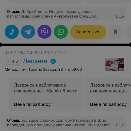
Отзыв
.
Добрый день. Неделю назад удаляла
папилломы. Врач Елена Анатольевна большой
Еще
профессионал!!!! Я выполняла все ее рекомендации по
уходу после удаления. Все замечательно
заживает.Очень милая и душевная женщина!!!!
Записаться
Огромное Вам - спасибо. Удачи!!!!!
ЦЕНТР МЕДИЦИНСКОЙ ЭСТЕТИКИ
Лесанте
4.6
Минск, пр-т Газеты Звезда, 28
с 09:00
Лазерное неаблятивное
Лазерное неаблят
омоложение лобной области
омоложение щек
Цена по запросу
Цена по запросу
Отзыв
.
Большое спасибо доктору Расановой Е.В. за
проведенную процедуру увеличения губ! Мне сделали
Еще
идеальную форму губ и исполнили мою давнюю мечту!