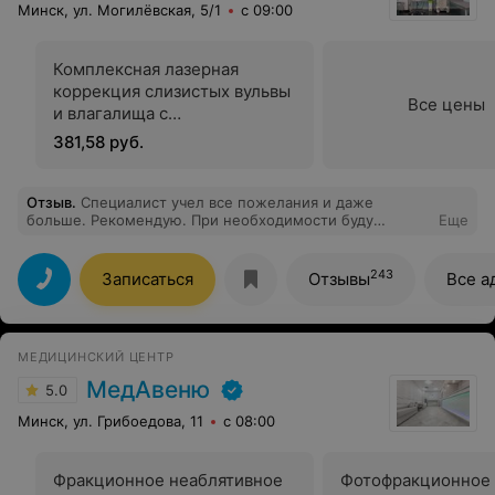
Минск, ул. Могилёвская, 5/1
с 09:00
Комплексная лазерная
коррекция слизистых вульвы
Все цены
и влагалища с
использованием со2-лазера
381,58 руб.
Отзыв
.
Специалист учел все пожелания и даже
больше. Рекомендую. При необходимости буду
Еще
обращаться за помощью.
243
Записаться
Отзывы
Все а
МЕДИЦИНСКИЙ ЦЕНТР
МедАвеню
5.0
Минск, ул. Грибоедова, 11
с 08:00
Фракционное неаблятивное
Фотофракционное