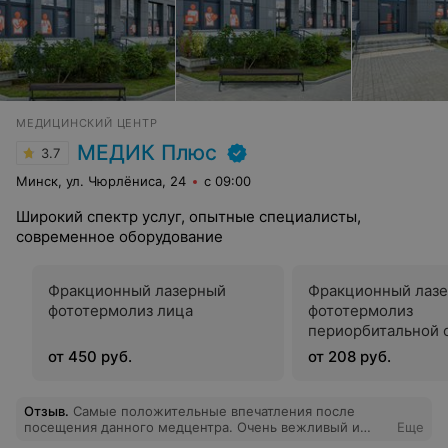
МЕДИЦИНСКИЙ ЦЕНТР
МЕДИК Плюс
3.7
Минск, ул. Чюрлёниса, 24
с 09:00
Широкий спектр услуг, опытные специалисты,
современное оборудование
Фракционный лазерный
Фракционный лаз
фототермолиз лица
фототермолиз
периорбитальной 
(глаз)
от 450 руб.
от 208 руб.
Отзыв
.
Самые положительные впечатления после
посещения данного медцентра. Очень вежливый и
Еще
доброжелательный персонал, начиная от