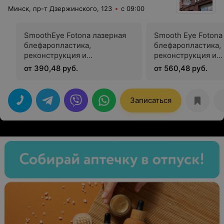
Минск, пр-т Дзержинского, 123
с 09:00
SmoothEye Fotona лазерная
Smooth Eye Fotona
блефаропластика,
блефаропластика,
реконструкция и
реконструкция и
омоложение области век (2
омоложение облас
от 390,48 руб.
от 560,48 руб.
этапа)
этапа)
Записаться