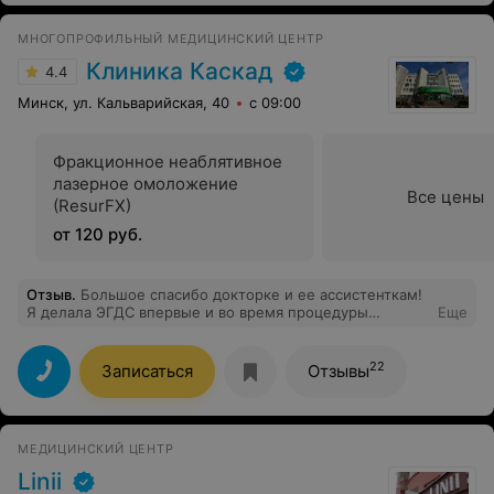
МНОГОПРОФИЛЬНЫЙ МЕДИЦИНСКИЙ ЦЕНТР
Клиника Каскад
4.4
Минск, ул. Кальварийская, 40
с 09:00
Фракционное неаблятивное
лазерное омоложение
Все цены
(ResurFX)
от 120 руб.
Отзыв
.
Большое спасибо докторке и ее ассистенткам!
Я делала ЭГДС впервые и во время процедуры
Еще
запаниковала, но Наталья Александровна оставалась
очень чуткой и доброжелательной. Всю процедуру она
комментировала, чтобы мне было спокойнее, была
22
Записаться
Отзывы
очень внимательна ко мне и к вопросу, с которым я
пришла. Она настоящая профессионалка, и я всегда
очень счастлива и благодарна, когда мне встречаются
такие замечательные доктора.
МЕДИЦИНСКИЙ ЦЕНТР
Linii