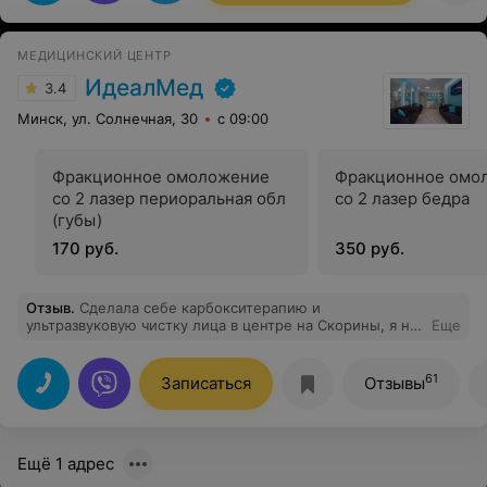
МЕДИЦИНСКИЙ ЦЕНТР
ИдеалМед
3.4
Минск, ул. Солнечная, 30
с 09:00
Фракционное омоложение
Фракционное омо
co 2 лазер периоральная обл
co 2 лазер бедра
(губы)
170 руб.
350 руб.
Отзыв
.
Сделала себе карбокситерапию и
ультразвуковую чистку лица в центре на Скорины, я не
Еще
могу нарадоваться на свою кожу, просто супер.
Делала у Юлии,очень профессиональный
подход,приятная обстановка, теперь я постоянный
61
Записаться
Отзывы
клиент, всем советую
Ещё 1 адрес