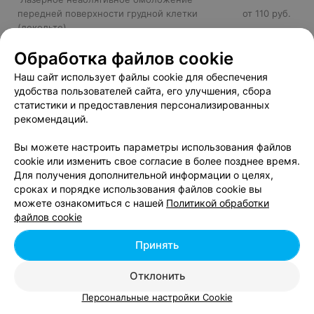
передней поверхности грудной клетки
от 110 руб.
(декольте)
Лазерное неаблятивное омоложение
от 68 руб.
Обработка файлов cookie
передней поверхности шеи
Лазерное неаблятивное омоложение щек
от 68 руб.
Наш сайт использует файлы cookie для обеспечения
Лазерное неаблятивное омоложение ягодиц
от 145 руб.
удобства пользователей сайта, его улучшения, сбора
Лазерное омоложение кистей рук
от 57 руб.
статистики и предоставления персонализированных
рекомендаций.
Лазерное омоложение лица
от 85 руб.
Лазерное омоложение лица, шеи и зоны
от 450 руб.
Вы можете настроить параметры использования файлов
декольте
cookie или изменить свое согласие в более позднее время.
Лазерное омоложение лобной области
от 100 руб.
Для получения дополнительной информации о целях,
Лазерное омоложение межбровной области
от 70 руб.
сроках и порядке использования файлов cookie вы
Лазерное омоложение области губ
от 57 руб.
можете ознакомиться с нашей
Политикой обработки
Лазерное омоложение области лба
от 57 руб.
файлов cookie
Лазерное омоложение области щек
от 57 руб.
Лазерное омоложение передней поверхности
Принять
от 80 руб.
шеи
Лазерное омоложение периорбитальной
Отклонить
от 57 руб.
области (вокруг глаз)
Персональные настройки Cookie
Лазерное омоложение периорбитальной
от 100 руб.
области (глаза)