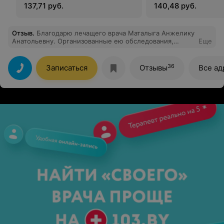
(глаза)
137,71 руб.
140,48 руб.
Отзыв
.
Благодарю лечащего врача Маталыга Анжелику
Анатольевну. Организованные ею обследования,
Еще
консультации и лечебные процессы существенно
улучшили моё здоровье и самочувствие, а особенно –
работу руки, сердечно-сосудистоой системы и зрения.
36
Записаться
Отзывы
Все ад