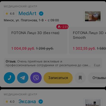
проведения МРТ. Затем началось восстановительное
МЕДИЦИНСКИЙ ЦЕНТР
лечение, - и результат лечения не заставил себя долго
ждать. В общем, я очень доволен работой данного
MedArt
4.6
врача и благодарен ему за оказанную помощь. Желаю
иметь в рядах Вашей клиники больше таких врачей!
Минск, ул. Платонова, 1-В
с 09:00
-
23
%
FOTONA Лицо 3D (без глаз)
FOTONA Лицо 3D +
Smooth
1 004,09 руб.
1 296 руб.
1 302,55 руб.
1 580
Отзыв
.
Очень приятные вежливые и
профессиональные сотрудники от ресепшена до самих
Еще
врачей. Хорошее доброе отношение. Все объяснили,
успокоили (была напряжена поскольку шла на
незнакомую процедуру). Сама процедура сделана
Записаться
Отзывы
быстро, качественно и не больно. Внимательно после
спросили о самочувствии
МЕДИЦИНСКИЙ ЦЕНТР
Эксана
4.0