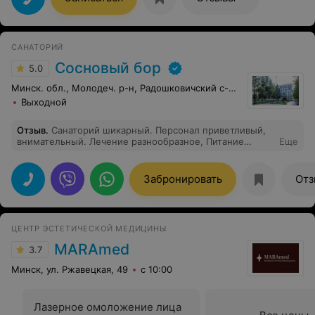
САНАТОРИЙ
Сосновый бор
5.0
Минск. обл., Молодеч. р-н, Радошковичский c-с, 1
Выходной
Отзыв
.
Санаторий шикарный. Персонал приветливый,
внимательный. Лечение разнообразное, Питание
Еще
сбалансированное, на любой вкус. Природа и воздух
шикарные. Культурная программа разнообразная и
тоже интересная, экскурсии, концерты, караоке и
Забронировать
Отз
многое другое. СПА- комплекс выше всяких похвал.
ЦЕНТР ЭСТЕТИЧЕСКОЙ МЕДИЦИНЫ
MARAmed
3.7
Минск, ул. Ржавецкая, 49
с 10:00
Лазерное омоложение лица