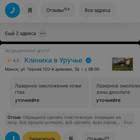
Я очень рада, что попала в ваши профессиональные
руки! Теперь только к Вам!
154
Отзывы
Все адреса
Ещё 2 адреса
МЕДИЦИНСКИЙ ЦЕНТР
Клиника в Уручье
4.2
Минск, ул. Героев 120-й дивизии, 3а
с 08:00
Лазерное омоложение кожи
Лазерное омолож
глаз
зоны декольте
уточняйте
уточняйте
Отзыв
.
Обращался сделать пластическую операцию на
носу. Всё прошло успешно, всё сделали, врач хороший
Еще
и рассказал, что и как. Как сделали операцию, я был
доволен, и врач мне понравился. Хочу вам тоже его
посоветовать, замечательный врач.
24
Записаться
Отзывы