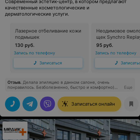
Современный эстетик-центр, в котором предлагают
качественные косметологические и
дерматологические услуги.
Лазерное отбеливание кожи
Неодимовое омол
подмышек
щек Synchro Repla
130 руб.
95 руб.
Запись по телефону
Запись по телефону
Записаться
Записать
Отзыв
.
Делала эпиляцию в данном салоне, очень
понравилось. Безболезненно, быстро и комфортно)
Еще
Сделала 3 процедуры и волосы почти не растут, если
есть , то мало и очень тонкие, растут медленно) В
общем, рекомендую:)
Записаться онлайн