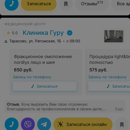
добросовестное отношение, внимательность. Успехов
573
Записаться
Отзывы
Все а
Вам в такой нужной и сложной работе.
МЕДИЦИНСКИЙ ЦЕНТР
Клиника Гуру
5.0
д. Тарасово, ул. Ратомская, 1Б
с 09:00
Фракционное омоложение
Процедура light&br
nordlys лицо и шея
полностью
650 руб.
575 руб.
Запись по телефону
Запись по телефону
Записаться
Записать
Отзыв
.
Хочу выразить Вам свою огромную
благодарность за профессионализм в своем деле,
Еще
за Вашу доброту и теплое отношение. Желаю Вам
всего самого наилучшего и только благодарных
пациентов.
Записаться онлайн