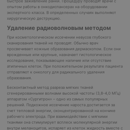
быстрое заживление ранки. Процедуру проводят врачи с
опытом работы в онкодиспансерах на оборудовании
экспертного класса. В определенных случаях выполняют
хирургическую деструкцию.
Удаление радиоволновым методом
При косметологическом иссечении невусов глубокого
сканирования тканей не проводят. Обычно врач
просвечивает кожные образования дермаскопом. Если они
врожденные или крупные, назначает гистологическое
исследование, показывающее наличие или отсутствие
атипичных клеток. При положительном результате пациента
отправляют к онкологу для радикального удаления
образования.
Бесконтактный метод разреза мягких тканей
сгенерированными волнами высокой частоты (3,8-4,0 МГц)
аппаратом «Сургитрон» – одно из самых популярных
решений. Подкожное иссечение нароста достигается за
счет тепловой энергии, сконцентрированной на кончике
рабочего электрода. При взаимодействии с мягкими
тканями она стимулирует всплеск молекулярной энергии
внутри меланоцитов, испаряет из клеток жидкость вместе с