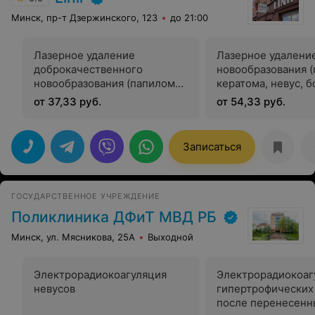
Минск, пр-т Дзержинского, 123
до 21:00
Лазерное удаление
Лазерное удалени
доброкачественного
новообразования (
новообразования (папилома,
кератома, невус, б
кератома, невус, бородавка)
до 10 мм
от 37,33 руб.
от 54,33 руб.
до 5 мм
Записаться
ГОСУДАРСТВЕННОЕ УЧРЕЖДЕНИЕ
Поликлиника ДФиТ МВД РБ
Минск, ул. Мясникова, 25А
Выходной
Электрорадиокоагуляция
Электрорадиокоаг
невусов
гипертрофических
после перенесенн