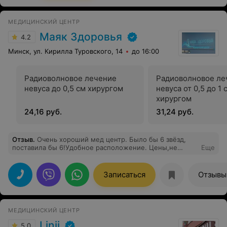
МЕДИЦИНСКИЙ ЦЕНТР
Маяк Здоровья
4.2
Минск, ул. Кирилла Туровского, 14
до 16:00
Радиоволновое лечение
Радиоволновое ле
невуса до 0,5 см хирургом
невуса от 0,5 до 1 
хирургом
24,16 руб.
31,24 руб.
Отзыв
.
Очень хороший мед центр. Было бы 6 звёзд,
поставила бы 6!Удобное расположение. Цены,не
Еще
скажу что высокие, вполне приемлемые. На
ресепшене хорошие девочки. Была и на 2 узи( которое
делали разные врачи, но очень хорошие, аппарат
Записаться
Отзывы
просто пушка), и 2 врачей. Кардиолог Жуйко Е. Н.
приятная женщина, выслушала, все подробно
объяснила и эндокринолог Карлович Н. В. вообще в
восторге от неё. Выслушала, задала правильные
МЕДИЦИНСКИЙ ЦЕНТР
вопросы, все разъяснила,теперь я на постоянной
основе только к ней!!!
Linii
5.0