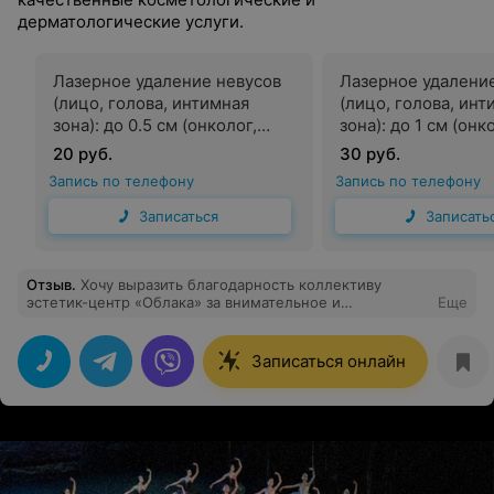
дерматологические услуги.
Лазерное удаление невусов
Лазерное удалени
(лицо, голова, интимная
(лицо, голова, инт
зона): до 0.5 см (онколог,
зона): до 1 см (онк
косметолог)
косметолог)
20 руб.
30 руб.
Запись по телефону
Запись по телефону
Записаться
Записать
Отзыв
.
Хочу выразить благодарность коллективу
эстетик-центр «Облака» за внимательное и
Еще
профессиональное отношение к клиентам. Очень
приятно приходить в центр на различные процедуры.
Уже при входе в уютной обстановке встречает очень
Записаться онлайн
внимательный администратор Оксана. Оксана всегда
встречает с улыбкой, выслушает, даст
квалифицированную консультацию, а также предложит
воду, кофе. Отдельно хочется сказать слова
благодарности врачу Виктории Викторовне за её
внимательное ,добросовестное и профессиональное
отношение к клиенту. Все процедуры в центре