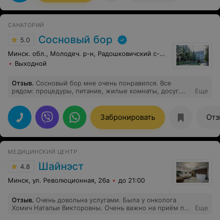
САНАТОРИЙ
Сосновый бор
5.0
Минск. обл., Молодеч. р-н, Радошковичский c-с, 1
Выходной
Отзыв
.
Сосновый бор мне очень понравился. Все
рядом: процедуры, питание, жилые комнаты, досуг.
Еще
Кормят очень вкусно, огромный выбор блюд, поварам
респект. Весь обслуживающий персонал учтив и
вежлив начиная с ресепшена. Особую благодарность
Забронировать
Отз
хочу выразить Кондратович Ирине Аркадьевне.
Замечательный врач и человек. Чурноская Регина
Имполитовна- санитар грязелечебницы в своей работе
неповторима, обслуживает каждого, как родного.
МЕДИЦИНСКИЙ ЦЕНТР
Спасибо Вам. Я сама вернусь в этот санаторий и
друзьям посоветую.
Шайнэст
4.8
Минск, ул. Революционная, 26а
до 21:00
Отзыв
.
Очень довольна услугами. Была у онколога
Хомич Натальи Викторовны. Очень важно на приём по
Еще
удалению родинок попасть именно к онкологу, чтобы