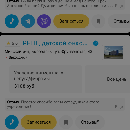
Отзыв
.
Была первый раз в данном мед центре .Врач
Асташов Евгений Дмитриевич был очень вежливым и
Еще
внимательным!Это на мой взгляд самый главные
качества людей данной профессии.Благодарю за вашу
работу.
Записаться
Отзывы
РНПЦ детской онкологии
5.0
Минский р-н, Боровляны, ул. Фрунзенская, 43
Выходной
Удаление пигментного
невуса/фибромы
Все цены
31,68 руб.
Отзыв
.
Просто: спасибо всем сотрудникам этого
учреждения!
Еще
6
Записаться
Отзывы