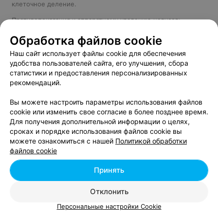
клеточное деление.
Противопоказания к аппаратному удалению невусов:
злокачественные опухоли;
Обработка файлов cookie
декомпенсированный сахарный диабет;
Наш сайт использует файлы cookie для обеспечения
аутоиммунные заболевания;
удобства пользователей сайта, его улучшения, сбора
наличие кардиостимулятора;
статистики и предоставления персонализированных
болезни соединительной ткани и склонность к
рекомендаций.
разрастанию;
холодовая крапивница;
Вы можете настроить параметры использования файлов
кожные воспаления;
cookie или изменить свое согласие в более позднее время.
сильный загар;
Для получения дополнительной информации о целях,
беременность;
сроках и порядке использования файлов cookie вы
герпес.
можете ознакомиться с нашей
Политикой обработки
К минусам относят – невозможность забора материала
файлов cookie
после процедуры для гистологии, негативную реакцию
организма на ультрафиолет. К тому же крупные
Принять
образования невозможно выпарить за один сеанс.
Отклонить
Криодеструкция
Персональные настройки Cookie
Косметологическая манипуляция обусловлена воздейсвием