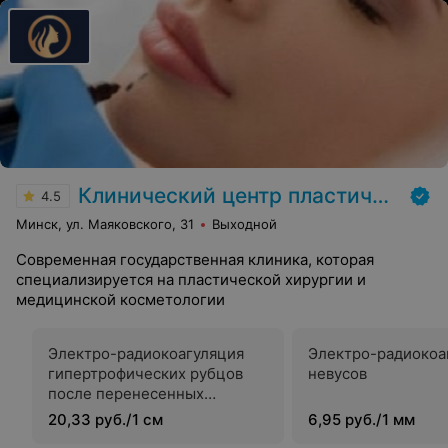
Клинический центр пластической хирургии и медицинской косметологии
4.5
Минск, ул. Маяковского, 31
Выходной
Современная государственная клиника, которая
специализируется на пластической хирургии и
медицинской косметологии
Электро-радиокоагуляция
Электро-радиокоа
гипертрофических рубцов
невусов
после перенесенных
воспалительных заболеваний
20,33 руб./1 см
6,95 руб./1 мм
кожи за 1 см