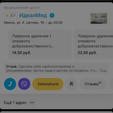
МЕДИЦИНСКИЙ ЦЕНТР
ИдеалМед
3.7
Минск, ул. К. Цеткин, 16
до 20:00
Лазерное удаление 1
Лазерное удаление
элемента
элемента
доброкачественного
доброкачественно
новообразования кожи (
новообразования к
14,50 руб.
22,50 руб.
родинки, невусы) до 0,5 см
родинки, невусы) о
1см
Отзыв
.
Сделала себе карбокситерапию и
ультразвуковую чистку лица в центре на Скорины, я не
Еще
могу нарадоваться на свою кожу, просто супер.
Делала у Юлии,очень профессиональный
подход,приятная обстановка, теперь я постоянный
61
Записаться
Отзывы
клиент, всем советую
Ещё 1 адрес