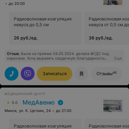
до 20:00
Радиоволновая коагуляция
Радиоволновая ко
невуса до 0,5 см
невуса от 0,5 см до
26 руб./ед.
36 руб./ед.
Отзыв
.
Была на приеме 04.05.2024. делала ФГДС под
наркозом. Хочу выразить сердечную благодарность
Еще
Смотрин И.С., В.Л., Т.В., В.С., за доброжелательность,
внимательное отношение, высокий профессионализм.
Спасибо Вам огромное. Дай Бог Вам крепкого
46
Записаться
Отзывы
здоровья.
МЕДИЦИНСКИЙ ЦЕНТР
МедАвеню
5.0
Минск, ул. К. Цеткин, 24
до 21:00
Радиоволновая коагуляция
Радиоволновая ко