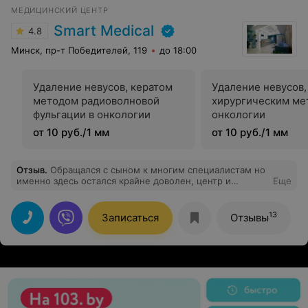
МЕДИЦИНСКИЙ ЦЕНТР
Smart Medical
4.8
Минск, пр-т Победителей, 119
до 18:00
Удаление невусов, кератом
Удаление невусов,
методом радиоволновой
хирургическим ме
фульгации в онкологии
онкологии
от 10 руб./1 мм
от 10 руб./1 мм
Отзыв
.
Обращался с сыном к многим специалистам но
именно здесь остался крайне доволен, центр и
Еще
персонал-отлично, новое оборудование, отличный
специалист. Были у Качинского И.Л. Главное что нашли
подход к ребенку. Спасибо за отношение к своей
13
Записаться
Отзывы
работе.