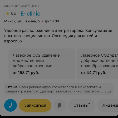
МЕДИЦИНСКИЙ ЦЕНТР
E-clinic
5.0
Минск, ул. Ленина, 5
до 18:00
Удобное расположение в центре города. Консультации
опытных специалистов. Логопедия для детей и
взрослых
Лазерное СО2 удаление
Лазерное СО2 уда
множественных
доброкачественно
доброкачественных
новообразования 
новообразований кожи
(родинок, кератом
от 158,71 руб.
от 44,71 руб.
(простых родинок) до 3 мм,
до 10 шт
Отзыв
.
Всем рекомендую косметолога Шибковского и
медцентр в целом. Диспорт взялся отлично, при этом
Еще
врач не колол лишнего, поэтому осталась довольна не
только результатом, но и ценой. Доктор подошел к
вопросу как настоящий профессионал -делаю
7
Записаться
Отзывы
Лиценз
процедуру не первый раз, есть с чем сравнить. Уже
записалась к нему на губы и плазмолифтинг