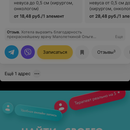
невуса до 0,5 см (хирургом,
невуса от 0,5 см до
онкологом)
(хирургом, онколо
от 18,48 руб./1 элемент
от 28,48 руб./1 эл
Отзыв
.
Хотела выразить благодарность
прекраснейшему врачу Малолеткиной Ольге
Еще
Леонидовне. Как важно, когда врач профессионал
своего дела. Была на гистероскопии. Операция
прошла превосходно, хотя очень сильно переживала.
3
Записаться
Отзывы
После операции постоянно были на связь. Если у вас
есть какие-то вопросы или беспокойства, советую вам
обращаться именно к этому врачу, лучшему, не
побоюсь этого слова!!
Ещё 1 адрес