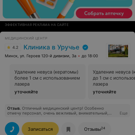
ЭФФЕКТИВНАЯ РЕКЛАМА НА САЙТЕ
МЕДИЦИНСКИЙ ЦЕНТР
Клиника в Уручье
4.2
Минск, ул. Героев 120-й дивизии, 3а
до 18:00
Удаление невуса (кератомы)
Удаление невуса (
более 1 см с использованием
до 1 см с использ
лазера
лазера
уточняйте
уточняйте
Отзыв
.
Отличный медицинский центр! Особенно
отмечу персонал, очень вежливый, внимательный,
Еще
отзывчивый! Приём начался вовремя, ответы на все
вопросы получила. Рекомендую!
24
Записаться
Отзывы