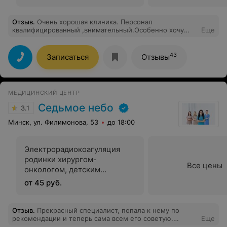
Отзыв
.
Очень хорошая клиника. Персонал
квалифицированный ,внимательный.Особенно хочу
Еще
поблагодарить врача-эндоскописта Лесковскую С.В.,
анестезиолога Гридюшко Н.И.,медсестёр Скаковскую
Н. и Хлестову Л.
43
Записаться
Отзывы
МЕДИЦИНСКИЙ ЦЕНТР
Седьмое небо
3.1
Минск, ул. Филимонова, 53
до 18:00
Электрорадиокоагуляция
родинки хирургом-
Все цены
онкологом, детским
хирургом
от 45 руб.
Отзыв
.
Прекрасный специалист, попала к нему по
рекомендации и теперь сама всем его советую.
Еще
Быстро и аккуратно удалил родинки!