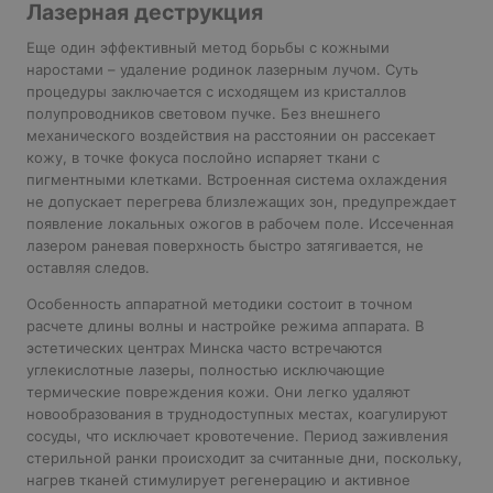
Лазерная деструкция
Еще один эффективный метод борьбы с кожными
наростами – удаление родинок лазерным лучом. Суть
процедуры заключается с исходящем из кристаллов
полупроводников световом пучке. Без внешнего
механического воздействия на расстоянии он рассекает
кожу, в точке фокуса послойно испаряет ткани с
пигментными клетками. Встроенная система охлаждения
не допускает перегрева близлежащих зон, предупреждает
появление локальных ожогов в рабочем поле. Иссеченная
лазером раневая поверхность быстро затягивается, не
оставляя следов.
Особенность аппаратной методики состоит в точном
расчете длины волны и настройке режима аппарата. В
эстетических центрах Минска часто встречаются
углекислотные лазеры, полностью исключающие
термические повреждения кожи. Они легко удаляют
новообразования в труднодоступных местах, коагулируют
сосуды, что исключает кровотечение. Период заживления
стерильной ранки происходит за считанные дни, поскольку,
нагрев тканей стимулирует регенерацию и активное