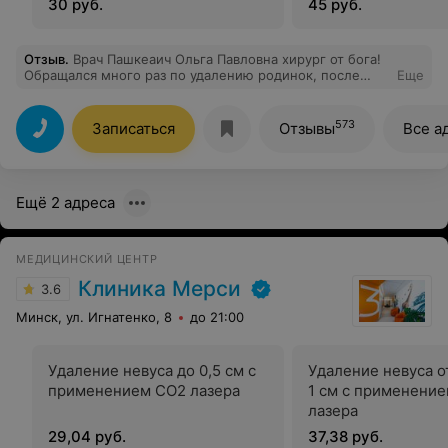
30 руб.
45 руб.
Отзыв
.
Врач Пашкеаич Ольга Павловна хирург от бога!
Обращался много раз по удалению родинок, после
Еще
любой операции раны заживают буквально на глазах!
Всегда лает грамотные рекомендации по уходу в
послеоперационный период. Ставлю 10 звез
573
Записаться
Отзывы
Все а
Ещё 2 адреса
МЕДИЦИНСКИЙ ЦЕНТР
Клиника Мерси
3.6
Минск, ул. Игнатенко, 8
до 21:00
Удаление невуса до 0,5 см с
Удаление невуса от
применением СО2 лазера
1 см с применени
лазера
29,04 руб.
37,38 руб.