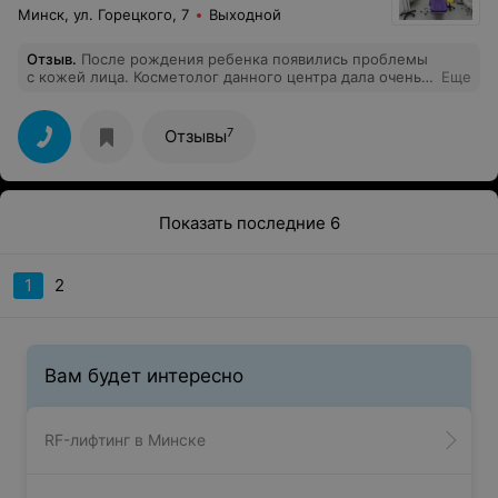
Минск, ул. Горецкого, 7
Выходной
Отзыв
.
После рождения ребенка появились проблемы
с кожей лица. Косметолог данного центра дала очень
Еще
подробную консультацию по уходу за кожей и
предложила курс мезотерапии. Результатом осталась
очень довольна. Спасибо что вернули мне юность))))
7
Отзывы
Показать последние 6
1
2
Вам будет интересно
RF-лифтинг в Минске