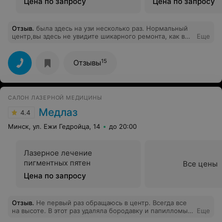
Цена по запросу
Цена по запросу
Отзыв
.
была здесь на узи несколько раз. Нормальный
центр,вы здесь не увидите шикарного ремонта, как в
Еще
нордине или экомедсервисе, но мне оно и не надо - за
что деньги переплачивать? Врачи внимательные,
администратор приятная, чисто все и аккуратно, цена
15
Отзывы
вроде тоже ничего, лично мне этого достаточно. и нет
такой огромной толпы народа и очередей, как в
нордине
САЛОН ЛАЗЕРНОЙ МЕДИЦИНЫ
Медлаз
4.4
Минск, ул. Ежи Гедройца, 14
до 20:00
Лазерное лечение
пигментных пятен
Все цены
Цена по запросу
Отзыв
.
Не первый раз обращаюсь в центр. Всегда все
на высоте. В этот раз удаляла бородавку и папилломы.
Еще
Доктор Кондрашонок Юлия Игоревна профессионал!!!