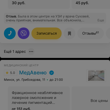
30 руб.
45 руб.
Отзыв
.
Была в этом центре на УЗИ у врача Суховей,
очень приятная, внимательная. Все объяснила,
Еще
показала. Приду к ней еще раз. А сам центр хоть и
маленький,но очень уютный, и цены не кусаются)
Спасибо вам ) Рекомендую!!!
61
Записаться
Отзывы
Ещё 1 адрес
МЕДИЦИНСКИЙ ЦЕНТР
МедАвеню
5.0
Минск, ул. Грибоедова, 11
до 21:00
Фракционное неаблятивное
лазерное омоложение и
Все цены
лечение пигментаций
подбородка
от 151 руб.