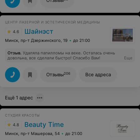
Отзывы
Мишута, которые являются настоящими экспертами в
своем деле. Приятно окунуться в уютную атмосферу
салона, где чувствуешь себя важным клиентом.
ЦЕНТР ЛАЗЕРНОЙ И ЭСТЕТИЧЕСКОЙ МЕДИЦИНЫ
Шайнэст
4.6
Минск, пр-т Дзержинского, 19
до 21:00
Отзыв
.
Удаляла папилломы на веке. Осталась очень
довольна, все сделали быстро! Спасибо Вам!
Еще
206
Отзывы
Все адреса
Ещё 1 адрес
СТУДИЯ КРАСОТЫ
Beauty Time
4.8
Минск, пр-т Машерова, 54
до 21:00