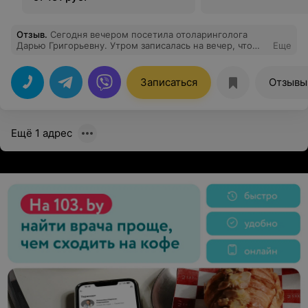
Отзыв
.
Сегодня вечером посетила отоларинголога
Дарью Григорьевну. Утром записалась на вечер, что
Еще
порадовало. Прием прошёл внятно , содержательно,
даже согласилась на дополнительную манипуляцию,
хотя изначально не планировала. Получила понятную
Записаться
Отзывы
консультацию, рекомендации и назначения. Цена
вполне посильная. Благодарю.
Ещё 1 адрес