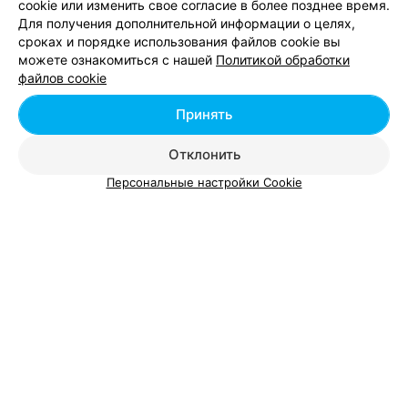
cookie или изменить свое согласие в более позднее время.
Удаление единичного пигментного пятна до 1
Для получения дополнительной информации о целях,
от 9 руб.
см в диаметре
сроках и порядке использования файлов cookie вы
Удаление единичного пигментного пятна до
можете ознакомиться с нашей
Политикой обработки
от 15 руб.
2 см в диаметре
файлов cookie
Удаление единичного пигментного пятна до
от 30 руб.
3 см в диаметре
Принять
Отклонить
Персональные настройки Cookie
Добавить компанию
Добавить специалиста
О проекте
Новости проекта
Размещение рекламы
Вакансии
Публичный договор
Способы оплаты