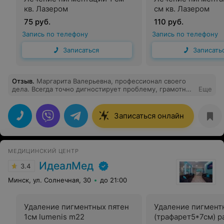
кв. Лазером
см кв. Лазером
75 руб.
110 руб.
Запись по телефону
Запись по телефону
Записаться
Записать
Отзыв
.
Маргарита Валерьевна, профессионал своего
дела. Всегда точно дигностирует проблему, грамотно
Еще
газначает лечение, всё по делу.
Записаться онлайн
МЕДИЦИНСКИЙ ЦЕНТР
ИдеалМед
3.4
Минск, ул. Солнечная, 30
до 21:00
Удаление пигментных пятен
Удаление пигмент
1см lumenis m22
(трафарет5*7см) p