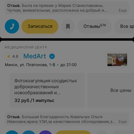
Отзыв
.
Была на приеме у Марии Станиславовны.
Чуткая, внимательная, расположена на добрый и
Еще
теплый прием. Старалась все манипуляции провести
аккуратно. Очень довольна приемом. И уже записалась
на повторный визит. Однозначно мой рекомендасьен)
574
Записаться
Отзывы
Все а
МЕДИЦИНСКИЙ ЦЕНТР
MedArt
4.6
Минск, ул. Платонова, 1-В
до 21:00
Фотокоагуляция сосудистых
доброкачественных
Все цены
новообразований и
телеангиоэктазий на коже
32 руб./1 импульс
лица в косметологии
Отзыв
.
Большая благодарность Ковальчук Ольге
Ивановне,врачу УЗИ,за качественное обследование,за
Еще
профессионализм,за все разъяснения и рекомендации!
Несмотря на ограничения по времени,обследование и