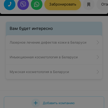
тоже интересная, экскурсии, концерты, караоке и
Забронировать
Отз
многое другое. СПА- комплекс выше всяких похвал.
Вам будет интересно
Лазерное лечение дефектов кожи в Беларуси
Инъекционная косметология в Беларуси
Мужская косметология в Беларуси
Добавить компанию