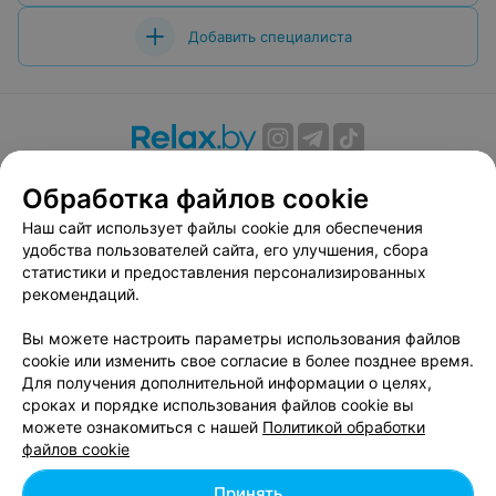
Добавить специалиста
О проекте
Новости проекта
Размещение рекламы
Обработка файлов cookie
Вакансии
Публичный договор
Способы оплаты
Наш сайт использует файлы cookie для обеспечения
Публичный договор по использованию сервиса
удобства пользователей сайта, его улучшения, сбора
«Афиша»
статистики и предоставления персонализированных
Пользовательское соглашение
рекомендаций.
Написать в поддержку
Вы можете настроить параметры использования файлов
Связаться по вопросам сотрудничества
cookie или изменить свое согласие в более позднее время.
Написать руководителю relax.by
Для получения дополнительной информации о целях,
сроках и порядке использования файлов cookie вы
Персональные настройки cookie
можете ознакомиться с нашей
Политикой обработки
Обработка персональных данных
файлов cookie
Принять