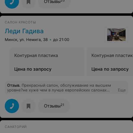
20
Отзывы
было)Спасибо Вам за прекрасную сеть салонов,
высокий уровень обслуживания, Ваши постоянные
клиенты)
САЛОН КРАСОТЫ
Леди Гадива
Минск, ул. Немига, 38
до 21:00
Контурная пластика
Контурная пластик
Цена по запросу
Цена по запросу
Отзыв
.
Прекрасный салон, обслуживание на высшем
уровне?не хуже чем в лучше европейских салонах
Еще
красоты, я знаю о чем говорю живу в Норвегии и
побывала во многих салонах красоты в разных
европейских столицах/ В Леди Гадива получила
21
Отзывы
прекрасное обслуживание и душевное отношение. В
следующий приезд в Минск приду обязательно
обратно. Спасибо мастерам и администрации салона!
САНАТОРИЙ