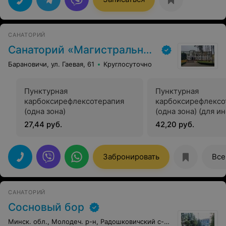
САНАТОРИЙ
Санаторий «Магистральный»
Барановичи, ул. Гаевая, 61
Круглосуточно
Пунктурная
Пунктурная
карбоксирефлексотерапия
карбоксирефлексо
(одна зона)
(одна зона) (для 
граждан)
27,44 руб.
42,20 руб.
Забронировать
Все
САНАТОРИЙ
Сосновый бор
Минск. обл., Молодеч. р-н, Радошковичский c-с, 1