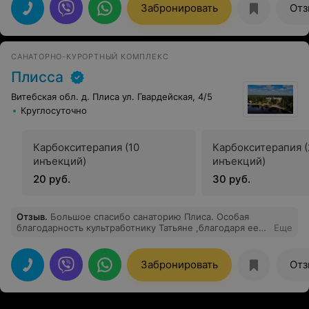
Забронировать
Отз
САНАТОРНО-КУРОРТНЫЙ КОМПЛЕКС
Плисса
Витебская обл. д. Плиса ул. Гвардейская, 4/5
Круглосуточно
Карбокситерапия (10
Карбокситерапия (
инъекций)
инъекций)
20 руб.
30 руб.
Отзыв
.
Большое спасибо санаторию Плиса. Особая
благодарность культработнику Татьяне ,благодаря ее
Еще
вечерам царила веселая, дружелюбная
атмосфера,гости смогли познакомиться друг с
другом,проявили свои таланты, получили участники
Забронировать
Отз
игр отличные призы,я на долго запомню эти вечера и
замечательные песни в исполнении Татьяны. Лечить
нужно не только тело ,но и душу я ее полечила
благодаря замечательно организованным вечерам