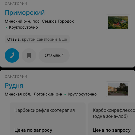
САНАТОРИЙ
вспоминать эту поездку..
Приморский
Минский р-н, пос. Семков Городок
Круглосуточно
Отзыв
.
крутой санаторий
Еще
2
Отзывы
САНАТОРИЙ
Рудня
Минская обл., Логойский р-н
Круглосуточно
Карбоксирефлексотерапия
Карбоксирефлексо
(одна зона-лоб)
Цена по запросу
Цена по запросу