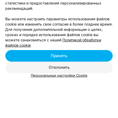
Минск, пр-т Независимости, 11/2
статистики и предоставления персонализированных
рекомендаций.
Вы можете настроить параметры использования файлов
cookie или изменить свое согласие в более позднее время.
Для получения дополнительной информации о целях,
МЕДИЦИНСКИЙ ЦЕНТР
сроках и порядке использования файлов cookie вы
Лаборатория лица и тела
можете ознакомиться с нашей
Политикой обработки
файлов cookie
Минск, ул. Нововиленская, 37
с 09:00
Принять
Карбокситерапия
Фракционная мезо
Отклонить
Цена по запросу
Цена по запросу
Персональные настройки Cookie
Вам будет интересно