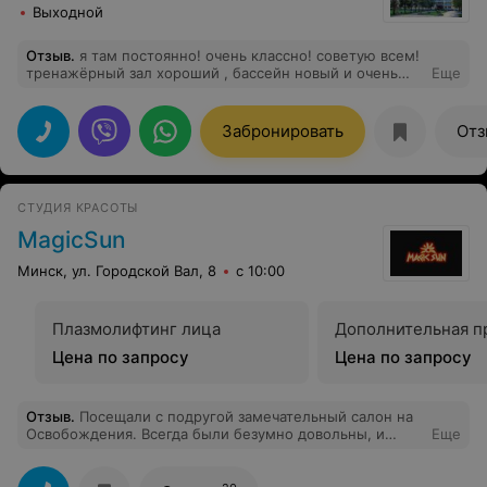
Выходной
Отзыв
.
я там постоянно! очень классно! советую всем!
тренажёрный зал хороший , бассейн новый и очень
Еще
красивый!
Забронировать
Отз
СТУДИЯ КРАСОТЫ
MagicSun
Минск, ул. Городской Вал, 8
с 10:00
Плазмолифтинг лица
Дополнительная п
Цена по запросу
Цена по запросу
Отзыв
.
Посещали с подругой замечательный салон на
Освобождения. Всегда были безумно довольны, и
Еще
интерьер и солярии на высоком уровне. Решили
попробовать солярий класса люкс на Городском Валу,
и таких приятных впечатлений от солярия у нас еще не