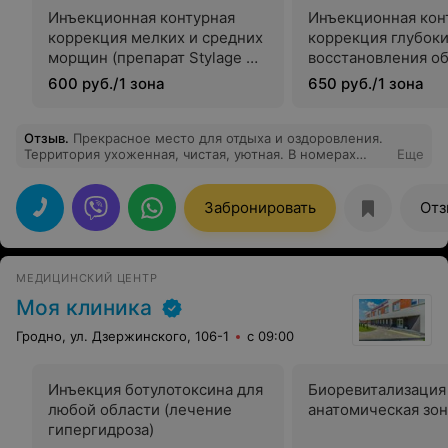
Инъекционная контурная
Инъекционная кон
коррекция мелких и средних
коррекция глубок
морщин (препарат Stylage М,
восстановления о
AliaxinEV)
(препарат Stylage 
600 руб./1 зона
650 руб./1 зона
Stimulate)
Отзыв
.
Прекрасное место для отдыха и оздоровления.
Территория ухоженная, чистая, уютная. В номерах
Еще
комфортно и спокойно.
Забронировать
Отз
МЕДИЦИНСКИЙ ЦЕНТР
Моя клиника
Гродно, ул. Дзержинского, 106-1
с 09:00
Инъекция ботулотоксина для
Биоревитализация
любой области (лечение
анатомическая зон
гипергидроза)