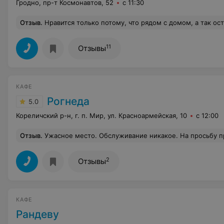
Гродно, пр-т Космонавтов, 52
с 11:30
Отзыв
.
Нравится только потому, что рядом с домом, а так остается желать лучшего, в Гродно полно к
11
Отзывы
КАФЕ
Рогнеда
5.0
Кореличский р-н, г. п. Мир, ул. Красноармейская, 10
с 12:00
Отзыв
.
Ужасное место. Обслуживание никакое. На просьбу принести грейпфрутовый сок - принесли березовый без извинений и вопросов. Мясо подали совершенно сырое. Хлеб черствый. На вопрос - почему полусырой клубень картофеля разрезанный пополам, с каплей майонеза стоит 24 000 руб. нам ответили, туда же еще капуста ложечка входит и салатик из морковки, а огурчик и оливки, которые прописаны, до нас как-то и не доехали. Ладно, просим нас рассчитать. Про чаевые как-то было смешно думать. Мы ждали пока принесут сдачи минут 15. Из принципа ждали, т.
2
Отзывы
КАФЕ
Рандеву