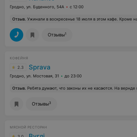
Гродно, ул. Буденного, 54А
с 12:00
Отзыв
.
Ужинали в воскресенье 18 июля в этом кафе. Кроме нас там были 2 (если не ошибаюсь) банкета. И администратор, и официантка честно предупредили,что кухня справиться через мин 40 после заказа. мы согласились, тем более время позволяло. Отужинили мы в итоге очень вкусно!!! выбор блюд очень разнообразный, но официантка нам очень бы
1
Отзывы
КОФЕЙНЯ
Sprava
2.3
Гродно, ул. Мостовая, 31
до 23:00
Отзыв
.
Ребята думают, что законы их не касаются. На вернде приносят гостям пепельницы, поэтому если вы не хотит
3
Отзывы
МЯСНОЙ РЕСТОРАН
Вуглі
3.0