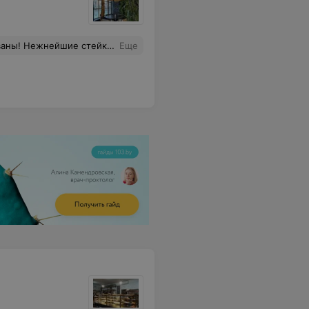
ль, он один такой:).Не меняйтесь, пожалуйста, а мы вернёмся ещё.
Еще