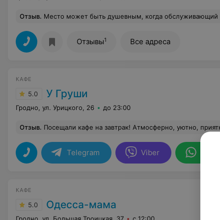
Отзыв
.
Место может быть душевным, когда обслуживающий персонал рад тебе или как минимум не хамит. А здесь натолкнулись на хамство и нравоучения со стороны продавца, + растрепанные волосы, которыми она трясла в кофе и еду. Выпечка вкусная, но желание туда заходить, а тем более кому-то советовать - нет. Меняйте подход к клиен
1
Отзывы
Все адреса
КАФЕ
У Груши
5.0
Гродно, ул. Урицкого, 26
до 23:00
Отзыв
.
Посещали кафе на завтрак! Атмосферно, уютно, приятно, завтраки очень вкусные и сытные! Девочка Женя за баром создаёт приятную атмосферу, очень уютно
Telegram
Viber
What
КАФЕ
Одесса-мама
5.0
Гродно, ул. Большая Троицкая, 37
с 12:00