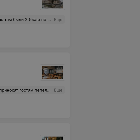
стро помогла сориентироваться и как говорят "сделала нам вечер")))) Спасибо заведению, и особенно блондинке официантке (жал не помню имени)
Еще
е дышать табаком, то это место не для вас...
Еще