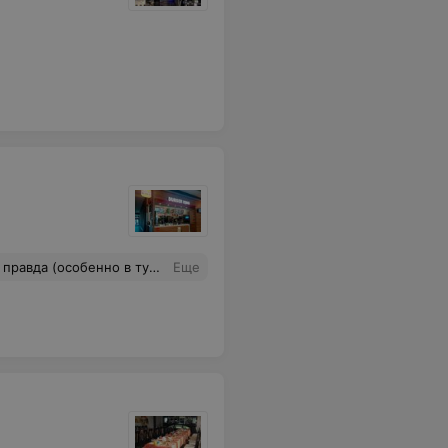
из-за бесплатного интернета. Скажем так: если нужно быстро перекусить - то норм, если посидеть-отдохнуть - лучше раскошелиться на ресторан подороже.
Еще