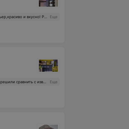
сиво и вкусно! Рекомендую
Еще
су. Лучше фри не пробывала, даже холодная аппетитная. Советуем!
Еще