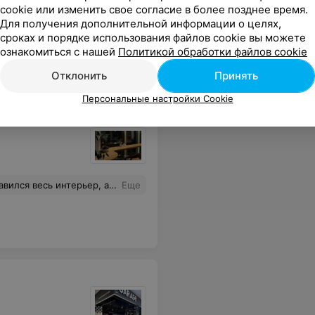
cookie или изменить свое согласие в более позднее время.
Для получения дополнительной информации о целях,
равилось, особенно жаркое, которое подают в горшочке. Спасибо за хороший вечер. Вы супер! Так держать!
Еще
сроках и порядке использования файлов cookie вы можете
ознакомиться с нашей
Политикой обработки файлов cookie
Отклонить
Принять
Персональные настройки Cookie
 Спасибо огромное Александре и руководству кафе говорят ветераны-педагоги, члены совета ветеранов Ленинского района. Процветания Вам, здоровья, во всём удачи!
Еще