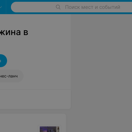
Поиск мест и событий
жина в
а
нес-ланч