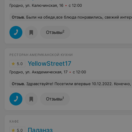
Гродно, ул. Калючинская, 16
с 12:00
Отзыв
.
Были на обеде,все блюда понравились, свежий интерьер,кра
2
Отзывы
РЕСТОРАН АМЕРИКАНСКОЙ КУХНИ
YellowStreet17
5.0
Гродно, ул. Академическая, 17
с 12:00
Отзыв
.
Здравствуйте! Посетили впервые 10.12.2022. Конечно, решили сравнить с известным фастфудом. С первой минуты МС проиграл...по интерьеру... и главное вку
1
Отзывы
КАФЕ
Паланэз
5.0