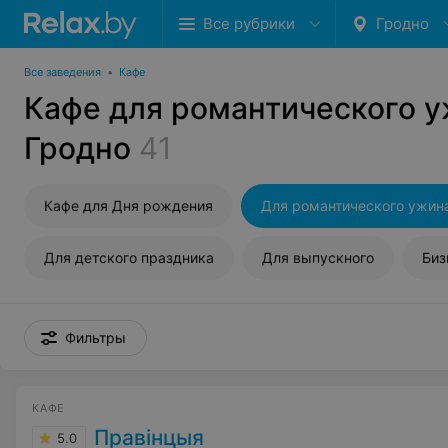
Все рубрики
Гродно
Все заведения
•
Кафе
Кафе для романтического у
Гродно
41
Кафе для Дня рождения
Для романтического ужин
Для детского праздника
Для выпускного
Биз
Фильтры
КАФЕ
Правiнцыя
5.0