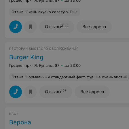
Гродно, пр-т Я. Купалы, 87
до 23:00
Отзыв
.
Очень вкусно советую
Еще
2144
Отзывы
Все адреса
РЕСТОРАН БЫСТРОГО ОБСЛУЖИВАНИЯ
Burger King
Гродно, пр-т Я. Купалы, 87
до 23:00
Отзыв
.
Нормальный стандартный фаст-фуд. Не очень чистый, правда (особенно в туалете). Понравились их бургеры, всегда свежие. Правда, на вкус не всё "заходит", но это уже мои личные особенности. Коктейли не особо нравятся: бывают нормальные, а бывают очень густые. Нужно порядком ждать, пока мороженое растает. Ещё напрягают толпы шумных подростков. Видимо, сидят 
196
Отзывы
Все адреса
КАФЕ
Верона