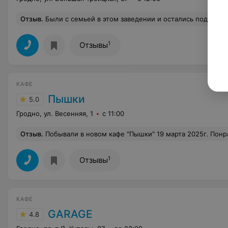
Отзыв
.
Были с семьей в этом заведении и остались под приятным впечатлением! Обслуживание хорошее и ненавязчивое. Живая музыка Кухня вкусная и понятная. Суп из тыквы в самое сердце. Спасибо официанту Маргарите за совет и хорошее обслуживание.Все пон
1
Отзывы
КАФЕ
Пышки
5.0
Гродно, ул. Весенняя, 1
с 11:00
Отзыв
.
Побывали в новом кафе "Пышки" 19 марта 2025г. Понравился весь интерьер, а бегущий по столу настоящий ручей-это совершенно новый элемент дизайна в нашем городе. Но больше всего испытали позитива от общения с обслуживающей нас Александрой . Внимательная, красивая, ловкая в работе, умеющая вести диалог с клиентами. Александра- настоящее украшение Вашего заведения.
1
Отзывы
КАФЕ
GARAGE
4.8