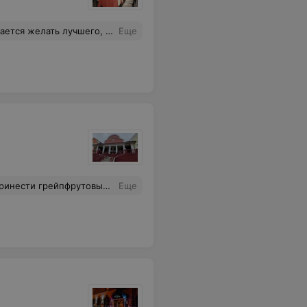
афе и повыше категории особенно в кухне.
Еще
к. за 15 минут можно обойти весь цент гп Мир. В зале запах кухни!!!!! В туалете нет мыла!!!!!!! Почему меня не остановил значек "белкоопсоюз" Ведь, как оказалось рядом несколько очень душевных, вкусных и интересных заведений!
Еще