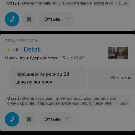
Отзыв
.
Очень понравилось! Внимательно и аккуратно!!!
Еще
335
Отзывы
СТУДИЯ КРАСОТЫ
Detali
4.9
Минск, пр-т Дзержинского, 15
с 09:00
Наращивание ресниц 2d
Все цены
Цена по запросу
Отзыв
.
Очень хорошая, приятная девушка, сделала все
очень красиво. Наращиваю ресницы около семи лет.
Еще
Решила перейти с 3d на 2d. Реснички для наращивания
очень тонкие, но эффект супер натуральный. Для меня
пока непривычно, но удобно. Не подойдет для тех кто
663
Отзывы
любит,, кукольный,, эффект. Как будут носиться-не
могу сказать (делала первый раз в этой студии и у
этого мастера). Сегодня третий день носки: все на