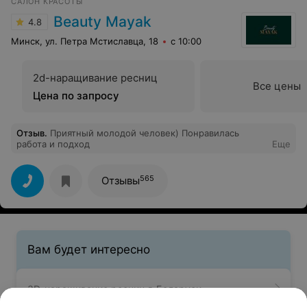
САЛОН КРАСОТЫ
Beauty Mayak
4.8
Минск, ул. Петра Мстиславца, 18
с 10:00
2d-наращивание ресниц
Все цены
Цена по запросу
Отзыв
.
Приятный молодой человек) Понравилась
работа и подход
Еще
565
Отзывы
Вам будет интересно
3D-наращивание ресниц в Беларуси