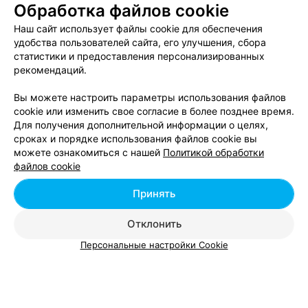
Обработка файлов cookie
Наращивание уголков ресниц в Беларуси
Наш сайт использует файлы cookie для обеспечения
удобства пользователей сайта, его улучшения, сбора
статистики и предоставления персонализированных
Снятие нарощенных ресниц в Беларуси
рекомендаций.
Вы можете настроить параметры использования файлов
cookie или изменить свое согласие в более позднее время.
Для получения дополнительной информации о целях,
сроках и порядке использования файлов cookie вы
можете ознакомиться с нашей
Политикой обработки
Добавить компанию
файлов cookie
Добавить специалиста
Принять
Отклонить
Персональные настройки Cookie
О проекте
Новости проекта
Размещение рекламы
Вакансии
Публичный договор
Способы оплаты