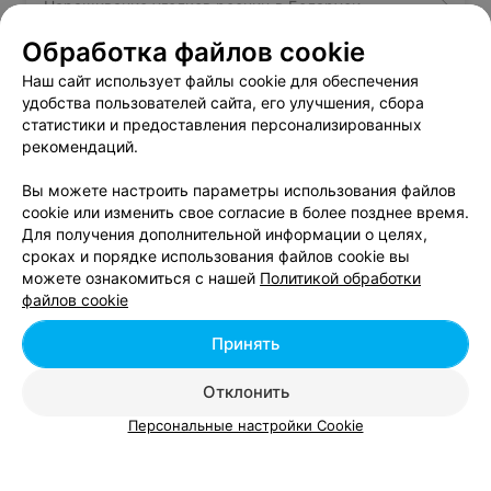
Наращивание уголков ресниц в Беларуси
Обработка файлов cookie
Снятие нарощенных ресниц в Беларуси
Наш сайт использует файлы cookie для обеспечения
удобства пользователей сайта, его улучшения, сбора
статистики и предоставления персонализированных
Интимная стрижка в Беларуси
рекомендаций.
Вы можете настроить параметры использования файлов
cookie или изменить свое согласие в более позднее время.
Для получения дополнительной информации о целях,
сроках и порядке использования файлов cookie вы
можете ознакомиться с нашей
Политикой обработки
Добавить компанию
файлов cookie
Добавить специалиста
Принять
Отклонить
Персональные настройки Cookie
О проекте
Новости проекта
Размещение рекламы