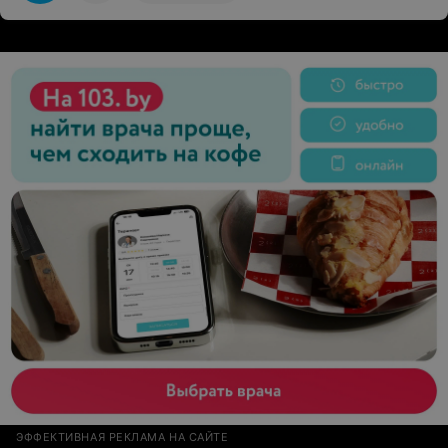
мне будущие реснички. Далее я легла на кресло и
началось наращивание. В ходе работы никаких
покалываний, режущих ощущений или боли я не
чувствовала абсолютно) более того, если ты замёрз,
то вас могут накрыть пледиком, что не может не
умилять:)) После процедуры я взглянула на себя в
зеркале и приятно удивилась, потому что это были
именно такие реснички , которые я хотела. В общем,
спасибо Оле огромногое!!! Приду ещё много-много
раз! P.S. Администратор салона сама милота;)
ЭФФЕКТИВНАЯ РЕКЛАМА НА САЙТЕ