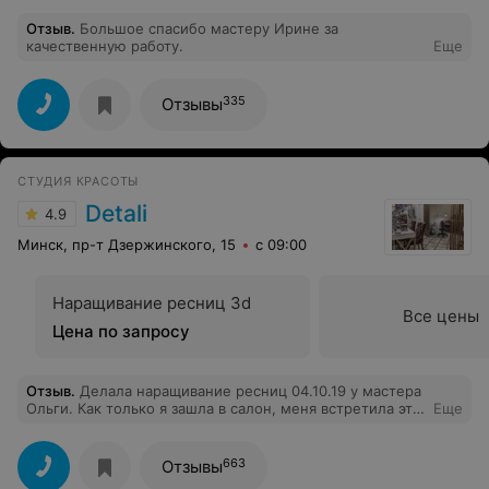
Отзыв
.
Большое спасибо мастеру Ирине за
качественную работу.
Еще
335
Отзывы
СТУДИЯ КРАСОТЫ
Detali
4.9
Минск, пр-т Дзержинского, 15
с 09:00
Наращивание ресниц 3d
Все цены
Цена по запросу
Отзыв
.
Делала наращивание ресниц 04.10.19 у мастера
Ольги. Как только я зашла в салон, меня встретила эта
Еще
приятная улыбчивая девушка, представилась и забрала
в кабинет. Так как я кроме 2D, 3D и классики ничего не
знала, Ольга подробно рассказала про все типы
663
Отзывы
наращивания, привела примеры... В общем, выбрали