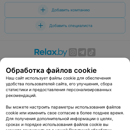
Добавить компанию
Добавить специалиста
О проекте
Новости проекта
Размещение рекламы
Обработка файлов cookie
Вакансии
Публичный договор
Способы оплаты
Публичный договор по использованию сервиса
Наш сайт использует файлы cookie для обеспечения
«Афиша»
удобства пользователей сайта, его улучшения, сбора
статистики и предоставления персонализированных
Пользовательское соглашение
рекомендаций.
Написать в поддержку
Вы можете настроить параметры использования файлов
Связаться по вопросам сотрудничества
cookie или изменить свое согласие в более позднее время.
Написать руководителю relax.by
Для получения дополнительной информации о целях,
Персональные настройки cookie
сроках и порядке использования файлов cookie вы