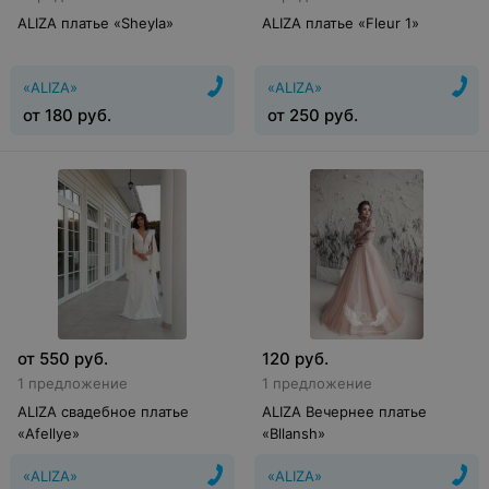
ALIZA платье «Sheyla»
ALIZA платье «Fleur 1»
«ALIZA»
«ALIZA»
от
180
руб.
от
250
руб.
от
550
руб.
120
руб.
1 предложение
1 предложение
ALIZA свадебное платье
ALIZA Вечернее платье
«Afellye»
«Bllansh»
«ALIZA»
«ALIZA»