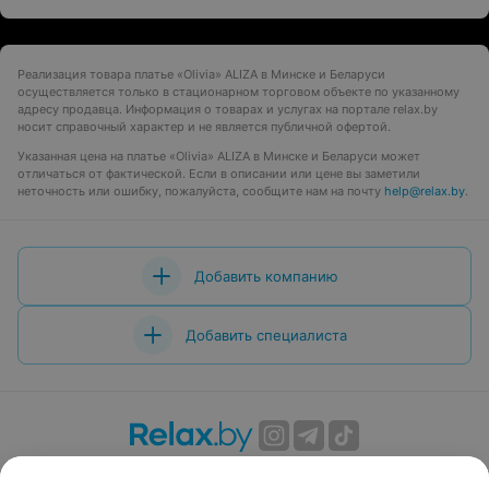
Реализация товара платье «Olivia» ALIZA в Минске и Беларуси
осуществляется только в стационарном торговом объекте по указанному
адресу продавца. Информация о товарах и услугах на портале relax.by
носит справочный характер и не является публичной офертой.
Указанная цена на платье «Olivia» ALIZA в Минске и Беларуси может
отличаться от фактической. Если в описании или цене вы заметили
неточность или ошибку, пожалуйста, сообщите нам на почту
help@relax.by
.
Добавить компанию
Добавить специалиста
О проекте
Новости проекта
Размещение рекламы