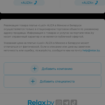
«ALIZA»
«ALIZA»
Реализация товара платье «Lusii» ALIZA в Минске и Беларуси
осуществляется только в стационарном торговом объекте по указанному
адресу продавца. Информация о товарах и услугах на портале relax.by
носит справочный характер и не является публичной офертой.
Указанная цена на платье «Lusii» ALIZA в Минске и Беларуси может
отличаться от фактической. Если в описании или цене вы заметили
неточность или ошибку, пожалуйста, сообщите нам на почту
help@relax.by
.
Добавить компанию
Добавить специалиста