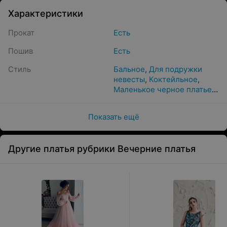
Характеристики
Прокат
Есть
Пошив
Есть
Стиль
Бальное
,
Для подружки
невесты
,
Коктейльное
,
Маленькое черное платье
,
На Новый год
,
На
выпускной
,
Официальное
,
С
Показать ещё
вышивкой
,
Танцевальное
Другие платья рубрики Вечерние платья