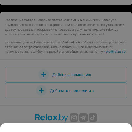
Реализация товара Вечернее платье Marta ALIZA в Минске и Беларуси
осуществляется только в стационарном торговом объекте по указанному
адресу продавца. Информация о товарах и услугах на портале relax.by
носит справочный характер и не является публичной офертой.
Указанная цена на Вечернее платье Marta ALIZA в Минске и Беларуси может
отличаться от фактической. Если в описании или цене вы заметили
неточность или ошибку, пожалуйста, сообщите нам на почту
help@relax.by
.
Добавить компанию
Добавить специалиста
О проекте
Новости проекта
Размещение рекламы