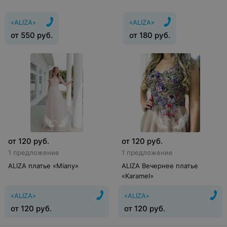
«ALIZA»
«ALIZA»
от
550
руб.
от
180
руб.
от
120
руб.
от
120
руб.
1 предложение
1 предложение
ALIZA платье «Miany»
ALIZA Вечернее платье
«Karamel»
«ALIZA»
«ALIZA»
от
120
руб.
от
120
руб.