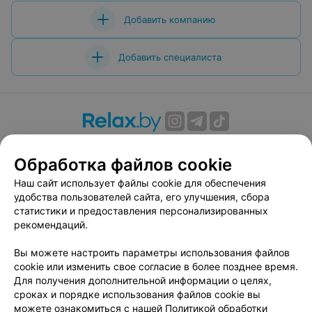
Добавить компанию
Добавить специалиста
О проекте
Новости проекта
Размещение рекламы
Обработка файлов cookie
Вакансии
Публичный договор
Способы оплаты
Публичный договор по использованию сервиса
Наш сайт использует файлы cookie для обеспечения
«Афиша»
удобства пользователей сайта, его улучшения, сбора
статистики и предоставления персонализированных
Пользовательское соглашение
рекомендаций.
Написать в поддержку
Вы можете настроить параметры использования файлов
Связаться по вопросам сотрудничества
cookie или изменить свое согласие в более позднее время.
Написать руководителю relax.by
Для получения дополнительной информации о целях,
Персональные настройки cookie
сроках и порядке использования файлов cookie вы
можете ознакомиться с нашей
Политикой обработки