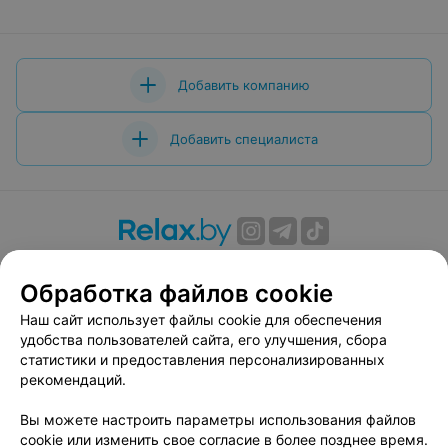
Добавить компанию
Добавить специалиста
О проекте
Новости проекта
Размещение рекламы
Обработка файлов cookie
Вакансии
Публичный договор
Способы оплаты
Публичный договор по использованию сервиса
Наш сайт использует файлы cookie для обеспечения
«Афиша»
удобства пользователей сайта, его улучшения, сбора
статистики и предоставления персонализированных
Пользовательское соглашение
рекомендаций.
Написать в поддержку
Вы можете настроить параметры использования файлов
Связаться по вопросам сотрудничества
cookie или изменить свое согласие в более позднее время.