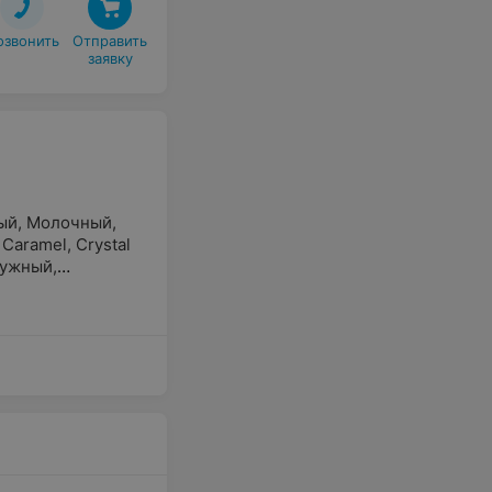
озвонить
Отправить

заявку
ый
,
Молочный
,
,
Caramel
,
Crystal
ужный
,
ый
,
Светло-