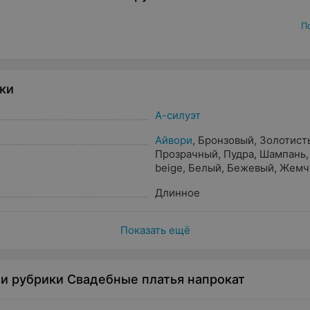
П
ки
А-силуэт
Айвори
,
Бронзовый
,
Золотист
Прозрачный
,
Пудра
,
Шампань
beige
,
Белый
,
Бежевый
,
Жемч
Капучино
,
Кремовый
,
Песочн
Длинное
розовый
Показать ещё
и рубрики Свадебные платья напрокат