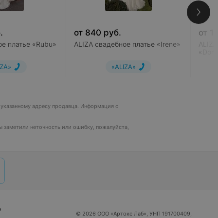
.
от
840
руб.
от
1
ое платье «Rubu»
ALIZA свадебное платье «Irene»
ALIZA
«Don
IZA»
«ALIZA»
о указанному адресу продавца. Информация о
вы заметили неточность или ошибку, пожалуйста,
р
© 2026 ООО «Артокс Лаб», УНП 191700409,