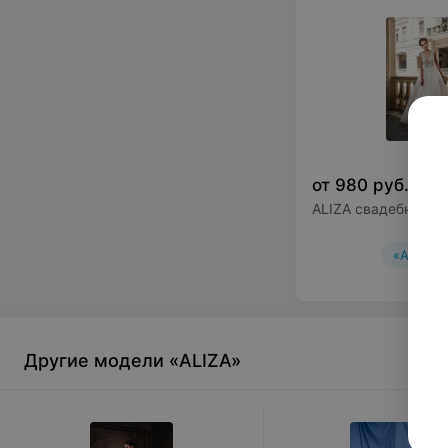
от
980
руб.
ALIZA свадебное пл
«ALIZA»
Другие модели «ALIZA»