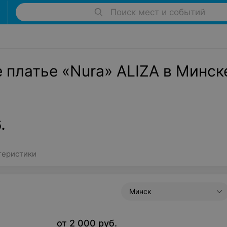
Поиск мест и событий
 платье «Nura» ALIZA в Минск
.
теристики
Минск
от
2 000
руб.