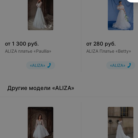
от
1 300
руб.
от
280
руб.
ALIZA платье «Paullia»
ALIZA Платье «Betty»
«ALIZA»
«ALIZA»
Другие модели «ALIZA»