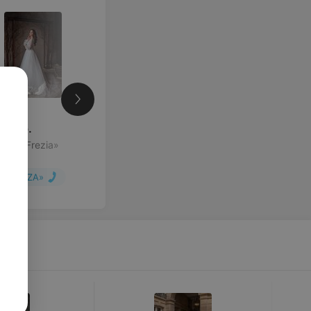
0
руб.
тье «Frezia»
«ALIZA»