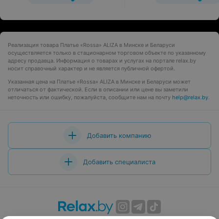
Реализация товара Платье «Rossa» ALIZA в Минске и Беларуси
осуществляется только в стационарном торговом объекте по указанному
адресу продавца. Информация о товарах и услугах на портале relax.by
носит справочный характер и не является публичной офертой.
Указанная цена на Платье «Rossa» ALIZA в Минске и Беларуси может
отличаться от фактической. Если в описании или цене вы заметили
неточность или ошибку, пожалуйста, сообщите нам на почту
help@relax.by
.
Добавить компанию
Добавить специалиста