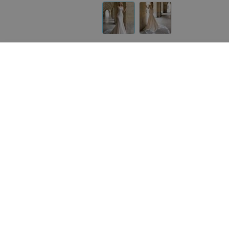
Другие модели «ALIZA»
от
1 100
руб.
от
1 200
руб.
ALIZA свадебное платье «Raelun»
ALIZA свадебное платье
«Mabely»
«ALIZA»
«ALIZA»