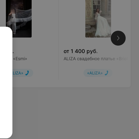
0
руб.
от
1 400
руб.
латье «Esmi»
ALIZA свадебное платье «Briel»
«ALIZA»
«ALIZA»