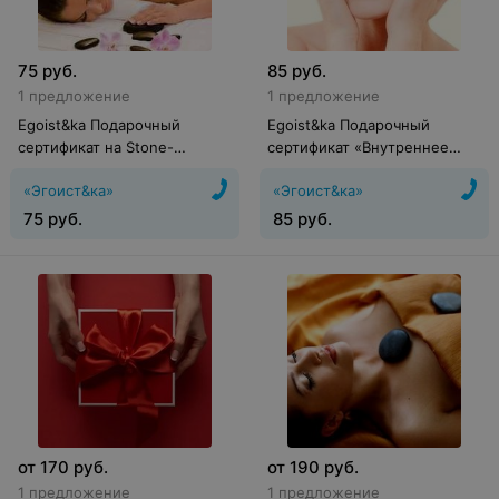
75
руб.
85
руб.
1 предложение
1 предложение
Egoist&ka Подарочный
Egoist&ka Подарочный
сертификат на Stone-
сертификат «Внутреннее
терапию, 60 мин.
сияние»
«Эгоист&ка»
«Эгоист&ка»
75
руб.
85
руб.
от
170
руб.
от
190
руб.
1 предложение
1 предложение