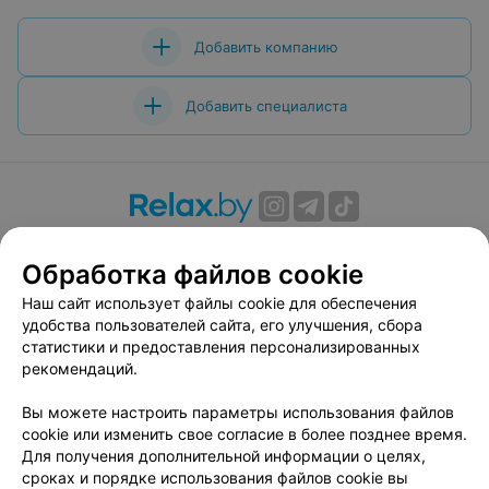
Добавить компанию
Добавить специалиста
О проекте
Новости проекта
Размещение рекламы
Обработка файлов cookie
Вакансии
Публичный договор
Способы оплаты
Публичный договор по использованию сервиса
Наш сайт использует файлы cookie для обеспечения
«Афиша»
удобства пользователей сайта, его улучшения, сбора
статистики и предоставления персонализированных
Пользовательское соглашение
рекомендаций.
Написать в поддержку
Вы можете настроить параметры использования файлов
Связаться по вопросам сотрудничества
cookie или изменить свое согласие в более позднее время.
Написать руководителю relax.by
Для получения дополнительной информации о целях,
Персональные настройки cookie
сроках и порядке использования файлов cookie вы