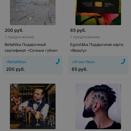
200
руб.
65
руб.
1 предложение
1 предложение
BellaNika Подарочный
Egoist&ka Подарочная карта
сертификат «Сочные губки»
«Beauty»
«BellaNika»
«Эгоист&ка»
200
руб.
65
руб.