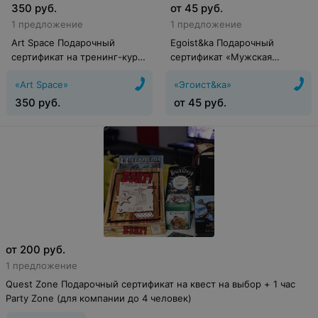
350
руб.
от
45
руб.
1 предложение
1 предложение
Art Space Подарочный
Egoist&ka Подарочный
сертификат на тренинг-курс
сертификат «Мужская
«Персональный наставник»
креативная стрижка»
«Art Space»
«Эгоист&ка»
350
руб.
от
45
руб.
от
200
руб.
1 предложение
Quest Zone Подарочный сертификат на квест на выбор + 1 час
Party Zone (для компании до 4 человек)