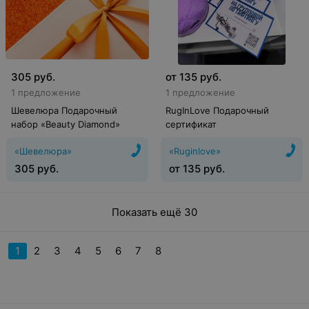
305
руб.
от
135
руб.
1 предложение
1 предложение
Шевелюра Подарочный
RugInLove Подарочный
набор «Beauty Diamond»
сертификат
«Шевелюра»
«Ruginlove»
305
руб.
от
135
руб.
Показать ещё 30
1
2
3
4
5
6
7
8