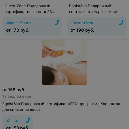
Quest Zone Подарочный
Egoist&ka Подарочный
сертификат на квест к 23
сертификат «Чары камня»
февраля «Квест‑приказ:
«Quest Zone»
«Эгоист&ка»
выполнить и победить»
от
170
руб.
от
190
руб.
от
158
руб.
1 предложение
Egoist&ka Подарочный сертификат «SPA-программа Клеопатра
для снижения веса»
«Эгоист&ка»
от
158
руб.