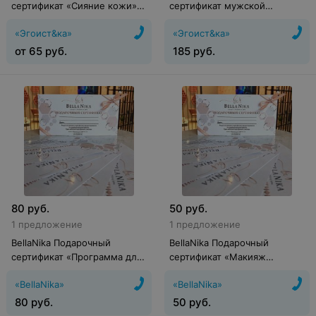
сертификат «Сияние кожи»
сертификат мужской
на комплексный уход за
«Эгоистичный»
«Эгоист&ка»
«Эгоист&ка»
лицом (по типу кожи)
от
65
руб.
185
руб.
80
руб.
50
руб.
1 предложение
1 предложение
BellaNika Подарочный
BellaNika Подарочный
сертификат «Программа для
сертификат «Макияж
волос «Питание и Блеск»
дневной»
«BellaNika»
«BellaNika»
80
руб.
50
руб.