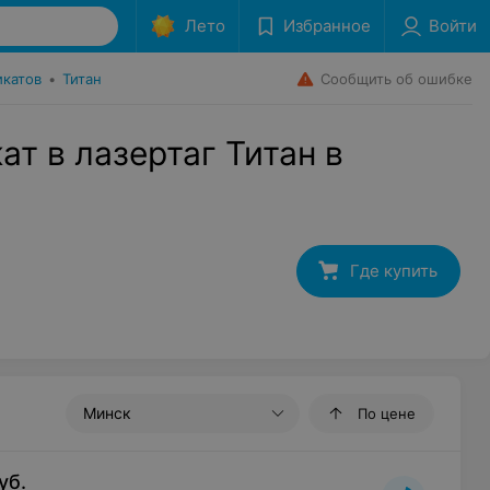
Лето
Избранное
Войти
Сообщить об ошибке
икатов
•
Титан
т в лазертаг Титан в
Где купить
Минск
По цене
уб.