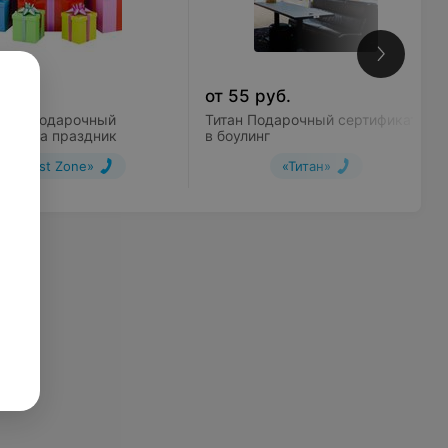
руб.
от
55
руб.
Zone Подарочный
Титан Подарочный сертификат
икат на праздник
в боулинг
«Quest Zone»
«Титан»