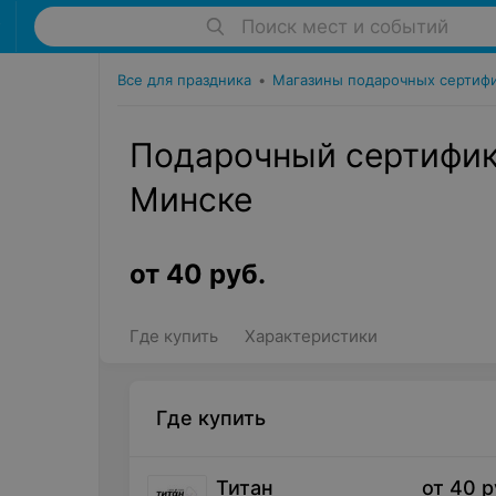
Поиск мест и событий
Все для праздника
•
Магазины подарочных сертиф
Подарочный сертифика
Минске
от
40
руб.
Где купить
Характеристики
Где купить
Титан
от
40
р