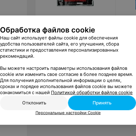
Обработка файлов cookie
300
руб.
от
30
NEFT Mafia Club Подарочный
Quest 
Наш сайт использует файлы cookie для обеспечения
сертификат (300 BYN)
сертиф
удобства пользователей сайта, его улучшения, сбора
статистики и предоставления персонализированных
«Игра Мафия. Клуб NEFT»
рекомендаций.
Вы можете настроить параметры использования файлов
cookie или изменить свое согласие в более позднее время.
Для получения дополнительной информации о целях,
сроках и порядке использования файлов cookie вы можете
ознакомиться с нашей
Политикой обработки файлов cookie
Отклонить
Принять
Персональные настройки Cookie