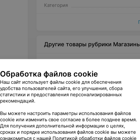
восточный поверхностный пилинг в
Категория
виноградное обертывание питательн
индийский oil-массаж всего тела (
шлаки и токсины;
массаж головы (кроме лечебного);
Другие товары рубрики Магазин
приветственный напиток на выбор;
для создания расслабляющей атмос
Обработка файлов cookie
консультация массажиста, которому
Наш сайт использует файлы cookie для обеспечения
удобства пользователей сайта, его улучшения, сбора
статистики и предоставления персонализированных
рекомендаций.
Вы можете настроить параметры использования файлов
40
руб.
от
17
cookie или изменить свое согласие в более позднее время.
BellaNika Подарочный
Art Sp
Для получения дополнительной информации о целях,
сертификат «Здоровая спина»
сертиф
сроках и порядке использования файлов cookie вы можете
казино
ознакомиться с нашей
Политикой обработки файлов cookie
«BellaNika»