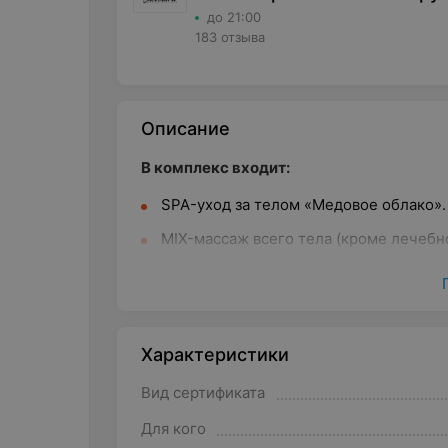
до 21:00
183 отзыва
Описание
В комплекс входит:
SPA-уход за телом «Медовое облако».
MIX-массаж всего тела (кроме лечебно
Массаж головы (кроме лечебного).
Продолжительность:
150 минут.
Характеристики
Этапы программы:
Вид сертификата
принятие душа;
Для кого