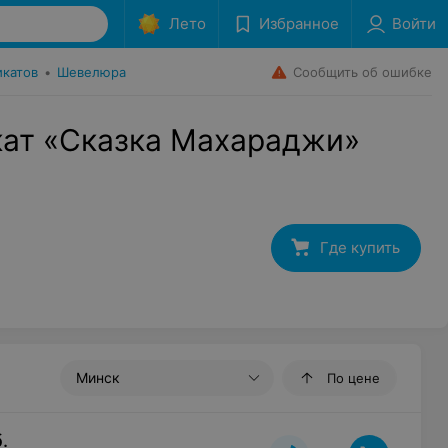
Лето
Избранное
Войти
Сообщить об ошибке
икатов
•
Шевелюра
ат «Сказка Махараджи»
Где купить
Минск
По цене
.