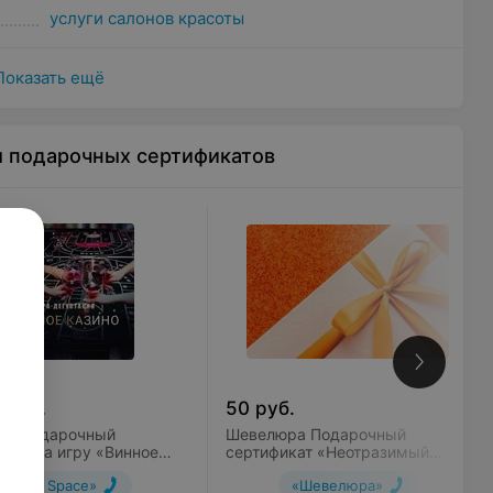
сего тела сахарным фруктовым аромаскрабом;
услуги салонов красоты
ой крем-маской всего тела;
Показать ещё
кроме лечебного) с фруктовым маслом, выводящим
ы подарочных сертификатов
феры — SPA-музыка, ароматерапия, мерцание свеч;
 можно задать все вопросы.
0
руб.
50
руб.
ace Подарочный
Шевелюра Подарочный
икат на игру «Винное
сертификат «Неотразимый
» / «Пивное казино»
взгляд»
«Art Space»
«Шевелюра»