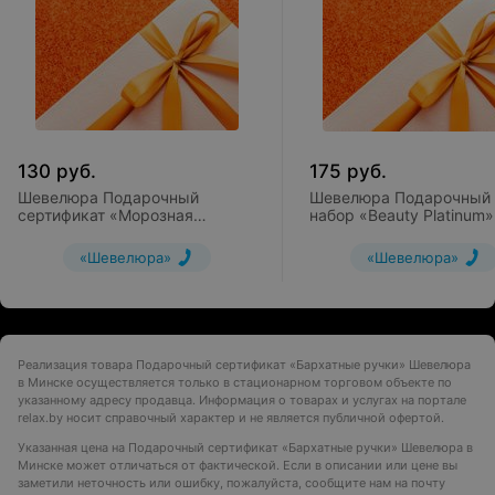
130
руб.
175
руб.
Шевелюра Подарочный
Шевелюра Подарочный
сертификат «Морозная
набор «Beauty Platinum»
свежесть»
«Шевелюра»
«Шевелюра»
Реализация товара Подарочный сертификат «Бархатные ручки» Шевелюра
в Минске осуществляется только в стационарном торговом объекте по
указанному адресу продавца. Информация о товарах и услугах на портале
relax.by носит справочный характер и не является публичной офертой.
Указанная цена на Подарочный сертификат «Бархатные ручки» Шевелюра в
Минске может отличаться от фактической. Если в описании или цене вы
заметили неточность или ошибку, пожалуйста, сообщите нам на почту