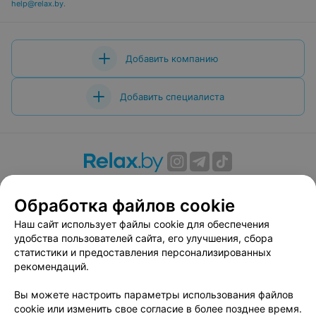
help@relax.by
.
Добавить компанию
Добавить специалиста
О проекте
Новости проекта
Размещение рекламы
Обработка файлов cookie
Вакансии
Публичный договор
Способы оплаты
Публичный договор по использованию сервиса
Наш сайт использует файлы cookie для обеспечения
«Афиша»
удобства пользователей сайта, его улучшения, сбора
статистики и предоставления персонализированных
Пользовательское соглашение
рекомендаций.
Написать в поддержку
Вы можете настроить параметры использования файлов
Связаться по вопросам сотрудничества
cookie или изменить свое согласие в более позднее время.
Написать руководителю relax.by