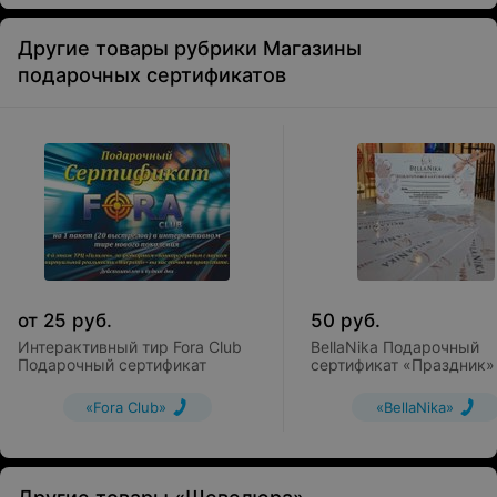
Парафин, который входит в состав специального
теплового компресса, обладает большим количеством
Другие товары рубрики Магазины
полезных веществ, делающих кожу гладкой, упругой и
подарочных сертификатов
бархатистой. Особенно рекомендуется делать
процедуру в холодное время года, когда кожа
трескается и шелушится.
от
25
руб.
50
руб.
Интерактивный тир Fora Club
BellaNika Подарочный
Подарочный сертификат
сертификат «Праздник»
«Fora Club»
«BellaNika»