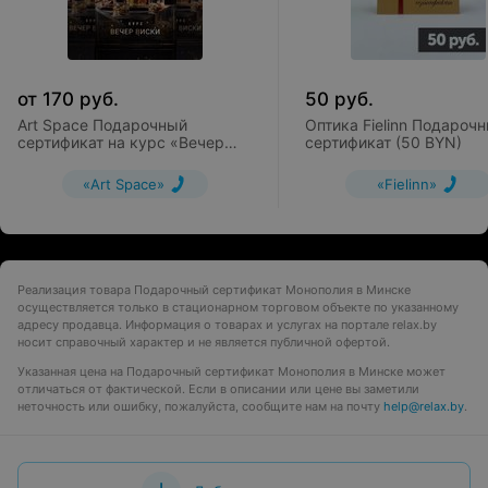
от
170
руб.
50
руб.
Art Space Подарочный
Оптика Fielinn Подароч
сертификат на курс «Вечер
сертификат (50 BYN)
виски»
«Art Space»
«Fielinn»
Реализация товара Подарочный сертификат Монополия в Минске
осуществляется только в стационарном торговом объекте по указанному
адресу продавца. Информация о товарах и услугах на портале relax.by
носит справочный характер и не является публичной офертой.
Указанная цена на Подарочный сертификат Монополия в Минске может
отличаться от фактической. Если в описании или цене вы заметили
неточность или ошибку, пожалуйста, сообщите нам на почту
help@relax.by
.