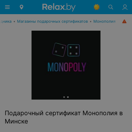
здника
•
Магазины подарочных сертификатов
•
Монополия
Подарочный сертификат Монополия в
Минске