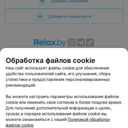
Добавить компанию
Добавить специалиста
О проекте
Новости проекта
Размещение рекламы
Обработка файлов cookie
Вакансии
Публичный договор
Способы оплаты
Публичный договор по использованию сервиса
Наш сайт использует файлы cookie для обеспечения
«Афиша»
удобства пользователей сайта, его улучшения, сбора
статистики и предоставления персонализированных
Пользовательское соглашение
рекомендаций.
Написать в поддержку
Вы можете настроить параметры использования файлов
Связаться по вопросам сотрудничества
cookie или изменить свое согласие в более позднее время.
Написать руководителю relax.by
Для получения дополнительной информации о целях,
Персональные настройки cookie
сроках и порядке использования файлов cookie вы
можете ознакомиться с нашей
Политикой обработки
Обработка персональных данных
файлов cookie