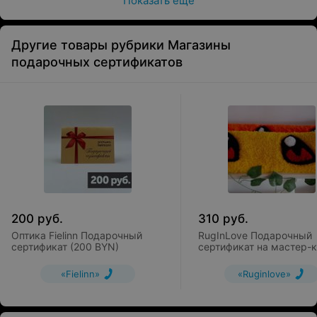
Показать ещё
Дарит энергетику самого камня.
Камень считается идеальным инструментом для
Другие товары рубрики Магазины
массажа. Он долго сохраняет температуру,
подарочных сертификатов
позволяет качественно прорабатывать все зоны тела
и обладает уникальной энергетикой, которая
благотворно влияет на организм.
Польза от массажа камнями.
Массаж камнями расслабляет и укрепляет мышцы
тела, избавляет от стресса, улучшает
кровообращение, прогревает организм и
благотворно влияет на общее самочувствие.
200
руб.
310
руб.
Оптика Fielinn Подарочный
RugInLove Подарочный
сертификат (200 BYN)
сертификат на мастер-
по тафтингу парный с д
ковриками
«Fielinn»
«Ruginlove»