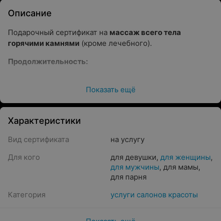
Описание
Подарочный сертификат на
массаж всего тела
горячими камнями
(кроме лечебного).
Продолжительность:
60 минут.
Показать ещё
Преимущества стоун-массажа (кроме лечебного):
Воздействует на рельефные точки.
Характеристики
Камни выкладываются на тело в определенной
последовательности и на конкретные биологически
Вид сертификата
на услугу
активные точки.
Для кого
для девушки
,
для женщины
,
Обладает термическим эффектом.
для мужчины
,
для мамы
,
Прогревание организма — полезно для всего
для парня
организма, для укрепления иммунитета, но многие с
Категория
услуги салонов красоты
трудом переносят сауны. Во время массажа тело
качественно прогревается, при этом сам процесс
комфортный и приятный.