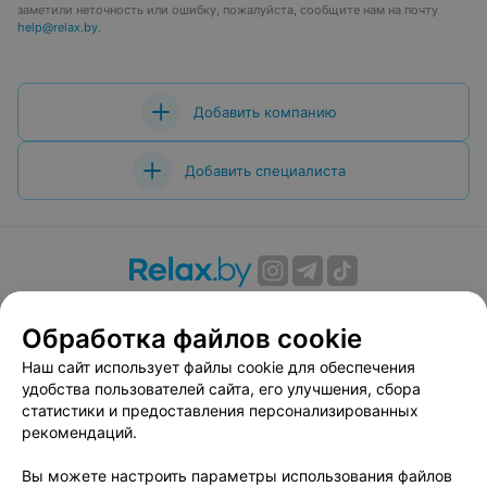
заметили неточность или ошибку, пожалуйста, сообщите нам на почту
help@relax.by
.
Добавить компанию
Добавить специалиста
О проекте
Новости проекта
Размещение рекламы
Обработка файлов cookie
Вакансии
Публичный договор
Способы оплаты
Публичный договор по использованию сервиса
Наш сайт использует файлы cookie для обеспечения
«Афиша»
удобства пользователей сайта, его улучшения, сбора
статистики и предоставления персонализированных
Пользовательское соглашение
рекомендаций.
Написать в поддержку
Вы можете настроить параметры использования файлов
Связаться по вопросам сотрудничества