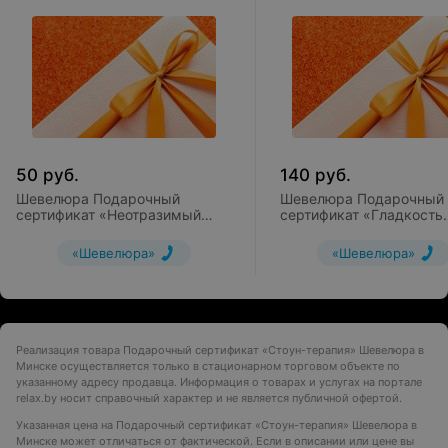
50
руб.
140
руб.
Шевелюра Подарочный
Шевелюра Подарочный
сертификат «Неотразимый
сертификат «Гладкость
взгляд»
шёлка»
«Шевелюра»
«Шевелюра»
Реализация товара Подарочный сертификат «Стоун-терапия» Шевелюра в
Минске осуществляется только в стационарном торговом объекте по
указанному адресу продавца. Информация о товарах и услугах на портале
relax.by носит справочный характер и не является публичной офертой.
Указанная цена на Подарочный сертификат «Стоун-терапия» Шевелюра в
Минске может отличаться от фактической. Если в описании или цене вы