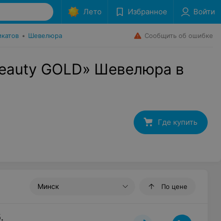
Лето
Избранное
Войти
Сообщить об ошибке
икатов
•
Шевелюра
eauty GOLD» Шевелюра в
Где купить
Минск
По цене
.