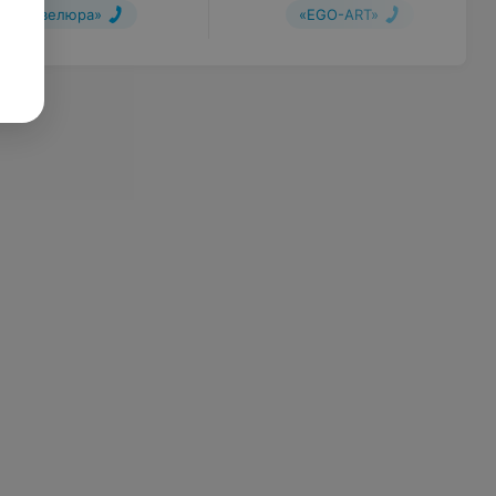
«Шевелюра»
«EGO-ART»