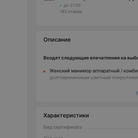
до 21:00
183 отзыва
Описание
Входят следующие впечатления на выбо
Женский маникюр аппаратный / комбин
долговременным цветным покрытием 
SPA-уход за телом (на выбор) 1 час +
Классический массаж всего тела с э
релаксация» 60 минут + уход за глазам
Характеристики
Миофасциальный массаж (кроме лечеб
аппаратный / комбинированный.
Вид сертификата
Голливудский уход за лицом c лазерн