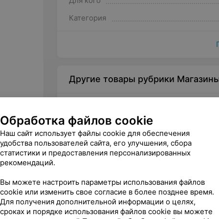
Для кого
mix массаж (кроме лечебного) спины 
Категория
Массаж всего тела (кроме лечебного
с долговременным цветным покрытием
Комплексный уход за лицом «Неинвазив
безупречный цвет лица + STONE-терап
Комплексный уход за лицом «Банкетн
Другие товары рубрики Магазин
ультразвуковая чистка + маска с гиал
+ окраска бровей.
Женский педикюр аппаратный / комб
Обработка файлов cookie
+ женский маникюр с долговременным
Наш сайт использует файлы cookie для обеспечения
Комплексный уход за лицом «Сияние к
удобства пользователей сайта, его улучшения, сбора
поверхностный пилинг) + нелечебный 
статистики и предоставления персонализированных
крем) + стрижка женская модельная (
рекомендаций.
форме с препаратами).
Вы можете настроить параметры использования файлов
от
20
руб.
105
р
cookie или изменить свое согласие в более позднее время.
Для получения дополнительной информации о целях,
Бижин Подарочный сертификат
Шевел
сертиф
сроках и порядке использования файлов cookie вы можете
взгляд