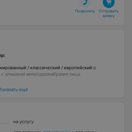
Позвонить
Отправить

заявку
р:
ированный / классический / европейский с
+ алмазная микродермабразия лица.
 mix массаж (кроме лечебного) спины 30 минут.
Показать ещё
лементами лимфодренажа (кроме лечебного) «Полная
и 50 минут.
ного) всего тела, 60 минут + женский педикюр
на услугу
ой магнитотерапией (уход за увядающей кожи лица) +