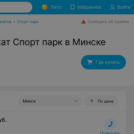
Лето
Избранное
Войти
Сообщить об ошибке
икатов
•
Спорт парк
ат Спорт парк в Минске
Где купить
Минск
По цене
уб.
Позвонить