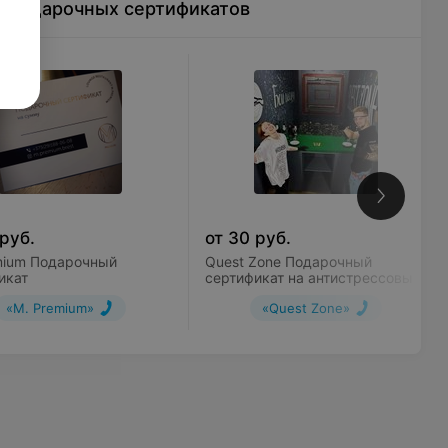
ы подарочных сертификатов
руб.
от
30
руб.
mium Подарочный
Quest Zone Подарочный
икат
сертификат на антистрессовый
аттракцион «Бей посуду!»
«М. Premium»
«Quest Zone»