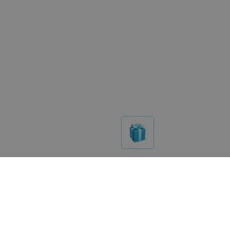
Реализация товара Подарочный сертификат Спорт п
услугах на портале relax.by носит справочный харак
Указанная цена на Подарочный сертификат Спорт па
сообщите нам на почту
help@relax.by
.