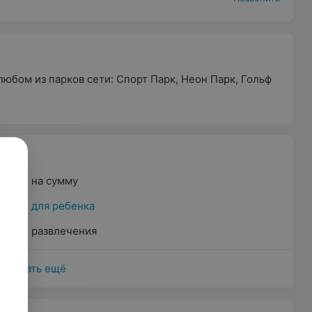
юбом из парков сети: Спорт Парк, Неон Парк, Гольф
на сумму
для ребенка
развлечения
Показать ещё