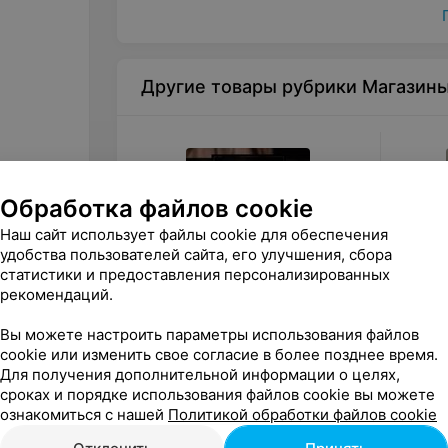
Другие товары рубрики Магазин
Обработка файлов cookie
Наш сайт использует файлы cookie для обеспечения
удобства пользователей сайта, его улучшения, сбора
статистики и предоставления персонализированных
рекомендаций.
от
170
руб.
от
15
Вы можете настроить параметры использования файлов
Art Space Подарочный
Аква-М
cookie или изменить свое согласие в более позднее время.
сертификат на курс «Вечер
сертиф
виски»
Для получения дополнительной информации о целях,
«Art Space»
«Тенн
сроках и порядке использования файлов cookie вы можете
ознакомиться с нашей
Политикой обработки файлов cookie