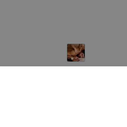
Другие товары «Эгоист&ка»