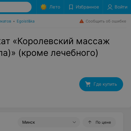
Лето
Избранное
Войти
Сообщить об ошибке
икатов
•
Egoist&ka
ат «Королевский массаж
ла)» (кроме лечебного)
Где купить
Минск
По цене