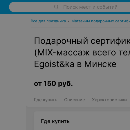
Поиск мест и событий
Все для праздника
•
Магазины подарочных сертиф
Подарочный сертифик
(MIX-массаж всего те
Egoist&ka в Минске
от
150
руб.
Где купить
Описание
Характеристики
Где купить