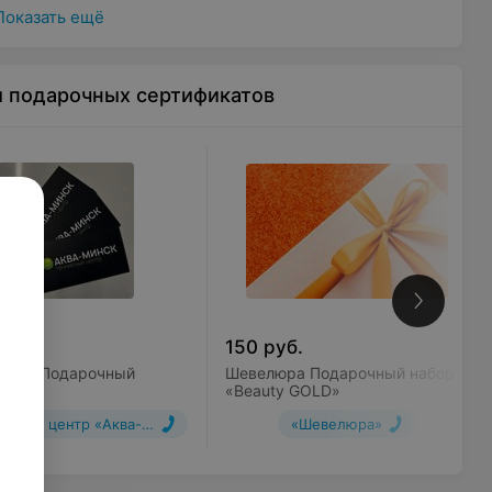
Показать ещё
ы подарочных сертификатов
руб.
150
руб.
инск Подарочный
Шевелюра Подарочный набор
икат
«Beauty GOLD»
исный центр «Аква-Минск»»
«Шевелюра»