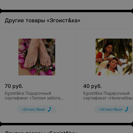
Другие товары «Эгоист&ка»
70
руб.
40
руб.
Egoist&ka Подарочный
Egoist&ka Подарочный
сертификат «Теплая забота
сертификат «Нелечебны
для Ваших ножек» на педикюр
массаж головы»
аппаратный или
«Эгоист&ка»
«Эгоист&ка»
комбинированный + маска +
парафинотерапия ног