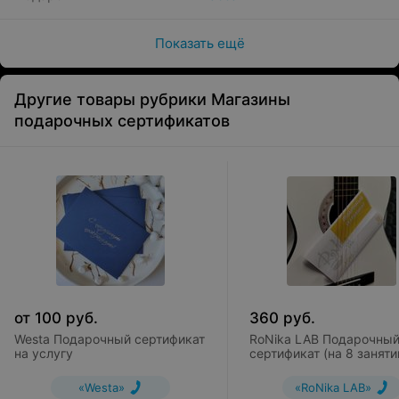
глаз
сокращение количества и глубины морщин
Показать ещё
за несколько процедур мы легко сможем устранить
глубину носогубной складки, лишь сняв напряжение
Другие товары рубрики Магазины
в области носа.
подарочных сертификатов
70 минут
от
100
руб.
360
руб.
Westa Подарочный сертификат
RoNika LAB Подарочны
на услугу
сертификат (на 8 заняти
«Westa»
«RoNika LAB»