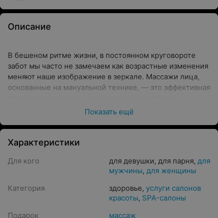
Описание
В бешеном ритме жизни, в постоянном круговороте
забот мы часто не замечаем как возрастные изменения
меняют наше изображение в зеркале. Массажи лица,
основанные на мануальной технике,
—
это эффективная
программа для лица, шеи и декольте, которая
возможна в любом возрасте. Выполняя данный массаж,
Показать ещё
Вы не только сможете расслабиться, но также решить
целый ряд задач:
Характеристики
устранение напряжения в скальпе
Для кого
для девушки
,
для парня
,
для
коррекция овала лица и «двойного» подбородка
мужчины
,
для женщины
уменьшение отечности и фиброза тканей
Категория
здоровье
,
услуги салонов
красоты
,
SPA-салоны
усиление крообращения параобитальной зоны
поможет снять отчечность и темные круги вокруг
Подарок
массаж