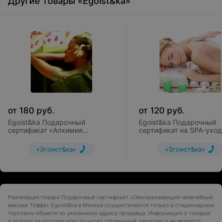
Другие товары «Egoist&ka»
от
180
руб.
от
120
руб.
Egoist&ka Подарочный
Egoist&ka Подарочный
сертификат «Алхимия
сертификат на SPA-уход
стройности»
телом, 2 часа
«Эгоист&ка»
«Эгоист&ка»
Реализация товара Подарочный сертификат «Омолаживающий нелечебный
массаж Тоффа» Egoist&ka в Минске осуществляется только в стационарном
торговом объекте по указанному адресу продавца. Информация о товарах
и услугах на портале relax.by носит справочный характер и не является