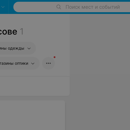
Поиск мест и событий
сове
1
ины одежды
газины оптики