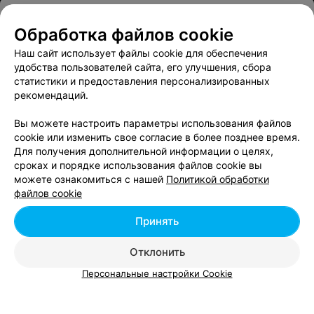
ИНТЕРНЕТ-МАГАЗИН ДЕТСКИХ КНИГ
Обработка файлов cookie
Мир сказок
Наш сайт использует файлы cookie для обеспечения
Минск
Выходной
удобства пользователей сайта, его улучшения, сбора
статистики и предоставления персонализированных
В избранное
рекомендаций.
Вы можете настроить параметры использования файлов
cookie или изменить свое согласие в более позднее время.
ТОВАРЫ ДЛЯ НОВОРОЖДЕННЫХ
Для получения дополнительной информации о целях,
Младенец
сроках и порядке использования файлов cookie вы
можете ознакомиться с нашей
Политикой обработки
Борисов
Выходной
файлов cookie
В избранное
Принять
Отклонить
ИНТЕРНЕТ-МАГАЗИН ОДЕЖДЫ
Персональные настройки Cookie
Модна
Слуцк
Круглосуточно