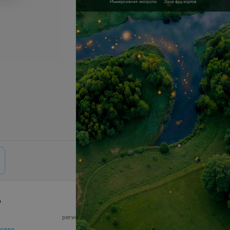
р
© 2026 ООО «Артокс Лаб», УНП 191700409,
регистрирующий орган - Минский горисполком
|
220012, Республика Беларусь, г. Минск,
ства