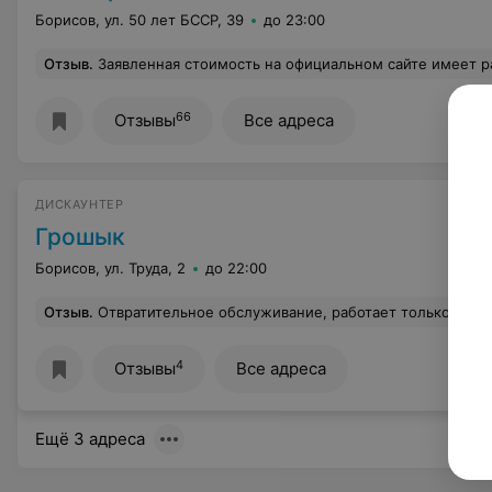
Борисов, ул. 50 лет БССР, 39
до 23:00
Отзыв
.
Заявленная стоимость на официальном сайте имеет расхождение с реальной. Цыпленок охлажденный по акции 3.19.А продают по 3.79 .Почему фасовочные пакеты с надписью!!! "бесплатно"!!! В чеке пр
66
Отзывы
Все адреса
ДИСКАУНТЕР
Грошык
Борисов, ул. Труда, 2
до 22:00
Отзыв
.
Отвратительное обслуживание, работает только одна касса с очень медленным кассиром. На собравшуюся очер
4
Отзывы
Все адреса
Ещё 3 адреса