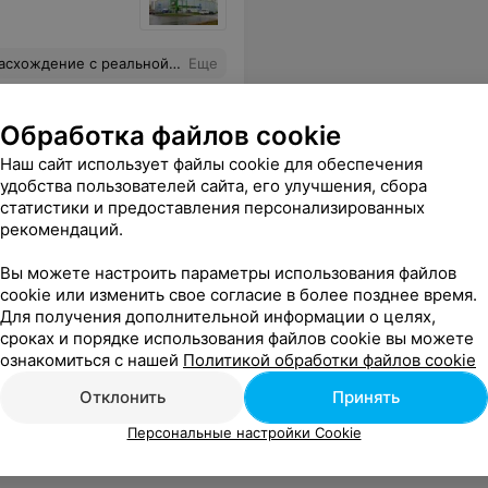
обивают по цене 0.08 это 800 рублей до деноминации! И это является закономерностью.
Еще
Обработка файлов cookie
Наш сайт использует файлы cookie для обеспечения
удобства пользователей сайта, его улучшения, сбора
статистики и предоставления персонализированных
рекомендаций.
Вы можете настроить параметры использования файлов
cookie или изменить свое согласие в более позднее время.
едь в 15 человек никто не обращает внимания.
Еще
Для получения дополнительной информации о целях,
сроках и порядке использования файлов cookie вы можете
ознакомиться с нашей
Политикой обработки файлов cookie
Отклонить
Принять
Персональные настройки Cookie